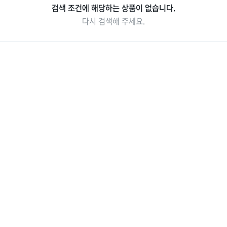
검색 조건에 해당하는 상품이 없습니다.
중국/홍콩/몽골/중
라오스
다시 검색해 주세요.
앙아시아
대만
ZEUS(하이엔드)
브루나이
싱가포르
인도/네팔