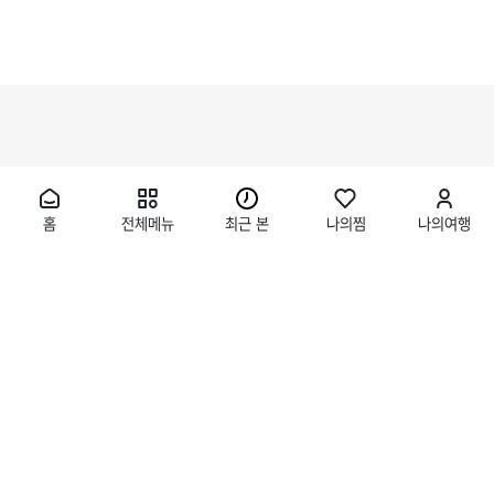
홈
전체메뉴
최근 본
나의찜
나의여행