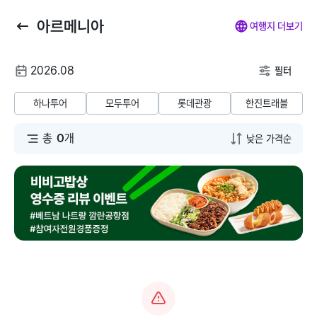
아르메니아
뒤
마
나
전
여행지 더보기
로
이
의
체
가
페
찜
메
여
2026.08
기
이
뉴
필터
행
지
닫
해외패키지
해외항공+호텔
해외호텔
해외항공
해
날
기
하나투어
모두투어
롯데관광
한진트래블
짜
동남아/대만/서남
총
0
개
태국
아
말레이시아
일본
베트남
괌/사이판/호주/뉴
질랜드
인도네시아
유럽/아프리카
필리핀
미주/하와이/알래
스카
캄보디아