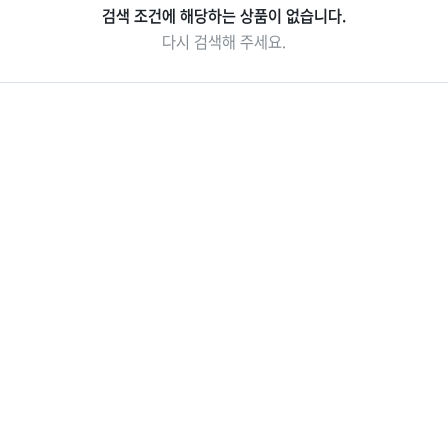
검색 조건에 해당하는 상품이 없습니다.
중국/홍콩/몽골/중
라오스
다시 검색해 주세요.
앙아시아
대만
ZEUS(하이엔드)
브루나이
싱가포르
인도/네팔