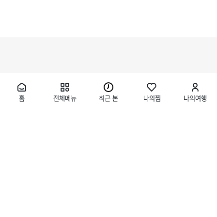
홈
전체메뉴
최근 본
나의찜
나의여행