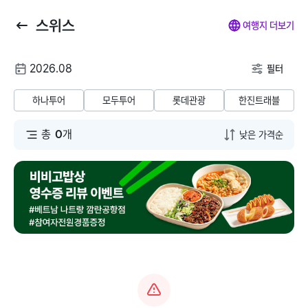
스위스
뒤
마
나
전
여행지 더보기
로
이
의
체
가
페
찜
메
여
2026.08
기
이
뉴
필터
행
지
닫
해외패키지
해외항공+호텔
해외호텔
해외항공
해
날
기
하나투어
모두투어
롯데관광
한진트래블
짜
동남아/대만/서남
총
0
개
태국
아
말레이시아
일본
베트남
괌/사이판/호주/뉴
질랜드
인도네시아
유럽/아프리카
필리핀
미주/하와이/알래
스카
캄보디아