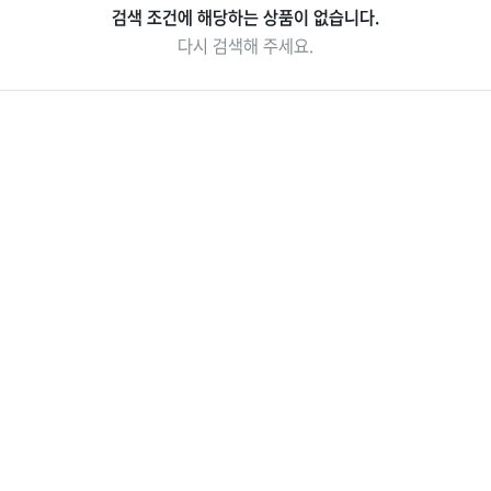
검색 조건에 해당하는 상품이 없습니다.
중국/홍콩/몽골/중
라오스
다시 검색해 주세요.
앙아시아
대만
ZEUS(하이엔드)
브루나이
싱가포르
인도/네팔