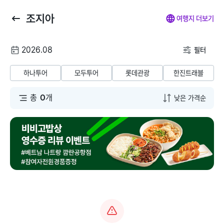
조지아
뒤
마
나
전
여행지 더보기
로
이
의
체
가
페
찜
메
여
2026.08
기
이
뉴
필터
행
지
닫
해외패키지
해외항공+호텔
해외호텔
해외항공
해
날
기
하나투어
모두투어
롯데관광
한진트래블
짜
동남아/대만/서남
총
0
개
태국
아
말레이시아
일본
베트남
괌/사이판/호주/뉴
질랜드
인도네시아
유럽/아프리카
필리핀
미주/하와이/알래
스카
캄보디아