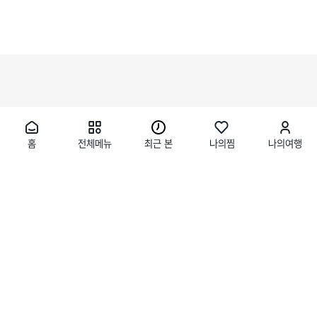
홈
전체메뉴
최근 본
나의찜
나의여행