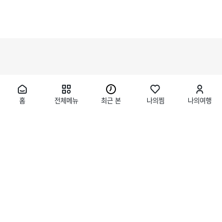
홈
전체메뉴
최근 본
나의찜
나의여행