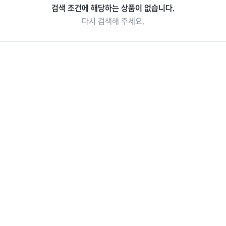
검색 조건에 해당하는 상품이 없습니다.
중국/홍콩/몽골/중
라오스
다시 검색해 주세요.
앙아시아
대만
ZEUS(하이엔드)
브루나이
싱가포르
인도/네팔