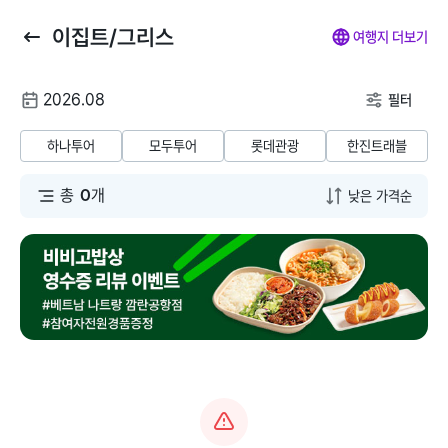
이집트/그리스
뒤
마
나
전
여행지 더보기
로
이
의
체
가
페
찜
메
여
2026.08
기
이
뉴
필터
행
지
닫
해외패키지
해외항공+호텔
해외호텔
해외항공
해
날
기
하나투어
모두투어
롯데관광
한진트래블
짜
동남아/대만/서남
총
0
개
태국
아
말레이시아
일본
베트남
괌/사이판/호주/뉴
질랜드
인도네시아
유럽/아프리카
필리핀
미주/하와이/알래
스카
캄보디아