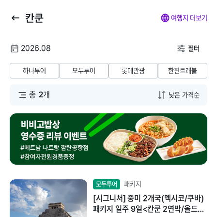
칸쿤
뒤
마
나
전
여행지 더보기
로
이
의
체
가
페
찜
메
여
2026.08
기
이
뉴
필터
행
지
닫
해외패키지
해외항공+호텔
해외호텔
해외항공
해
날
기
하나투어
모두투어
롯데관광
한진트래블
짜
동남아/대만/서남
총
2
개
태국
아
말레이시아
일본
베트남
괌/사이판/호주/뉴
질랜드
인도네시아
유럽/아프리카
패키지
모두투어
필리핀
[시그니처] 중미 2개국(멕시코/쿠바)
미주/하와이/알래
패키지 일주 9일<칸쿤 2연박/올드카
스카
캄보디아