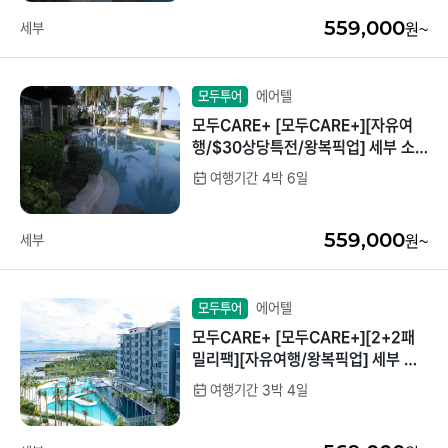
559,000
세부
원~
에어텔
모두투어
모두CARE+ [모두CARE+][자유여
행/$30상당특전/왕복픽업] 세부 소
토그란데 디럭스 4박6일
여행기간 4박 6일
559,000
세부
원~
에어텔
모두투어
모두CARE+ [모두CARE+][2+2패
밀리팩][자유여행/왕복픽업] 세부 솔
레아 프리미어씨티뷰 3박4일 [리조트
여행기간 3박 4일
디너1회/워터파크]