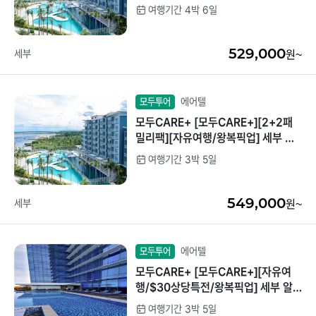
레아 프리미어씨티뷰 4박6일 [리조트
여행기간 4박 6일
디너1회/워터파크]
중국/홍콩/몽골/중
라오스
앙아시아
529,000
세부
원~
대만
ZEUS(하이엔드)
브루나이
에어텔
모두투어
모두CARE+ [모두CARE+][2+2패
싱가포르
밀리팩][자유여행/왕복픽업] 세부 솔
레아 프리미어씨티뷰 3박5일 [리조트
여행기간 3박 5일
인도/네팔
디너1회/워터파크]
549,000
세부
원~
에어텔
모두투어
모두CARE+ [모두CARE+][자유여
행/$30상당특전/왕복픽업] 세부 알
테라 디럭스씨티뷰 3박5일[리조트디
여행기간 3박 5일