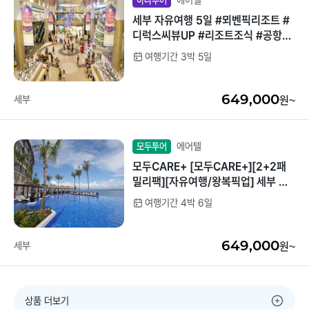
에어텔
하나투어
세부 자유여행 5일 #뫼벤픽리조트 #
디럭스씨뷰UP #리조트조식 #공항픽
업 #여행자보험 #아쿠아웰컴BAG&
여행기간 3박 5일
쿠폰북제공 #선택관광사전예약할인
649,000
세부
원~
에어텔
모두투어
모두CARE+ [모두CARE+][2+2패
밀리팩][자유여행/왕복픽업] 세부 두
짓타니 디럭스가든 4박6일
여행기간 4박 6일
649,000
세부
원~
상품 더보기