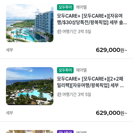
에어텔
모두투어
모두CARE+ [모두CARE+][자유여
행/$30상당특전/왕복픽업] 세부 솔
레아 프리미어씨티뷰 3박5일 [리조트
여행기간 3박 5일
디너1회/워터파크]
629,000
세부
원~
에어텔
모두투어
모두CARE+ [모두CARE+][2+2패
밀리팩][자유여행/왕복픽업] 세부 샹
그릴라 디럭스(메인윙) 3박5일
여행기간 3박 5일
629,000
세부
원~