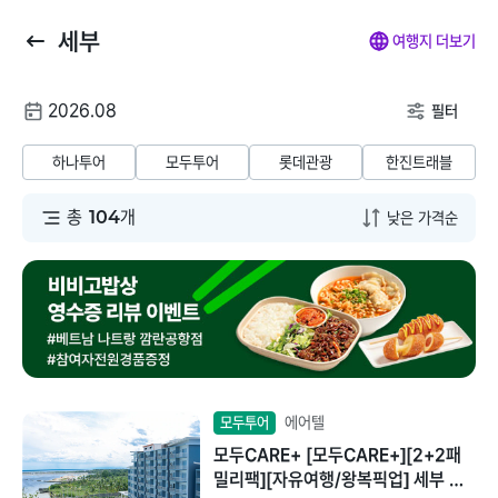
세부
뒤
마
나
전
여행지 더보기
로
이
의
체
가
페
찜
메
여
2026.08
기
이
뉴
필터
행
지
닫
해외패키지
해외항공+호텔
해외호텔
해외항공
해
날
기
하나투어
모두투어
롯데관광
한진트래블
짜
동남아/대만/서남
총
104
개
태국
아
말레이시아
일본
베트남
괌/사이판/호주/뉴
질랜드
인도네시아
유럽/아프리카
에어텔
모두투어
필리핀
모두CARE+ [모두CARE+][2+2패
미주/하와이/알래
밀리팩][자유여행/왕복픽업] 세부 솔
스카
캄보디아