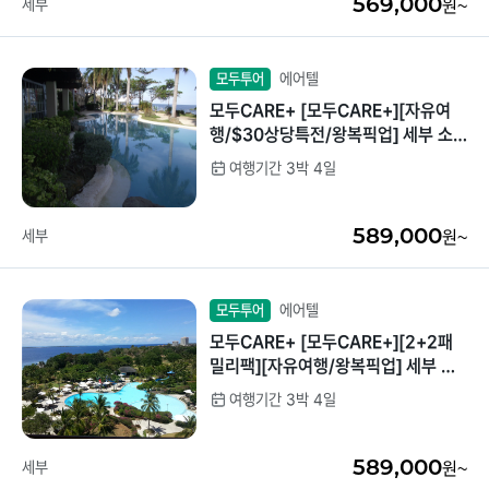
569,000
세부
원~
에어텔
모두투어
모두CARE+ [모두CARE+][자유여
행/$30상당특전/왕복픽업] 세부 소
토그란데 디럭스 3박4일
여행기간 3박 4일
589,000
세부
원~
에어텔
모두투어
모두CARE+ [모두CARE+][2+2패
밀리팩][자유여행/왕복픽업] 세부 샹
그릴라 디럭스(메인윙) 3박4일
여행기간 3박 4일
589,000
세부
원~