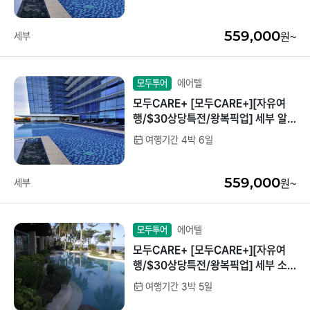
너1회]
559,000
세부
원~
에어텔
모두투어
모두CARE+ [모두CARE+][자유여
행/$30상당특전/왕복픽업] 세부 알
테라 디럭스씨티뷰 4박6일
여행기간 4박 6일
559,000
세부
원~
에어텔
모두투어
모두CARE+ [모두CARE+][자유여
행/$30상당특전/왕복픽업] 세부 소
토그란데 디럭스 3박5일
여행기간 3박 5일