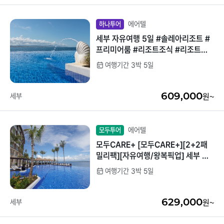
에어텔
하나투어
세부 자유여행 5일 #솔레아리조트 #
프리미어룸 #리조트조식 #리조트석
식1회 #공항픽업 #여행자보험 #아쿠
여행기간 3박 5일
아웰컴BAG&쿠폰북제공 #선택관광
사전예약할인
609,000
세부
원~
에어텔
모두투어
모두CARE+ [모두CARE+][2+2패
밀리팩][자유여행/왕복픽업] 세부 두
짓타니 디럭스가든 3박5일
여행기간 3박 5일
629,000
세부
원~