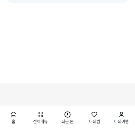
홈
전체메뉴
최근 본
나의찜
나의여행