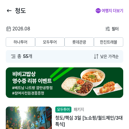
청도
뒤
마
나
전
여행지 더보기
로
이
의
체
가
페
찜
메
여
2026.08
기
이
뉴
필터
행
지
닫
해외패키지
해외항공+호텔
해외호텔
해외항공
해
날
기
하나투어
모두투어
롯데관광
한진트래블
짜
동남아/대만/서남
총
55
개
태국
아
말레이시아
일본
베트남
괌/사이판/호주/뉴
질랜드
인도네시아
유럽/아프리카
패키지
모두투어
필리핀
청도/핵심 3일 [노쇼핑/월드체인/3대
미주/하와이/알래
특식]
스카
캄보디아