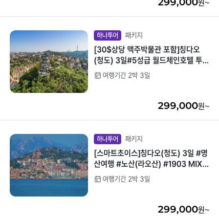
299,000
원~
패키지
하나투어
[30$상당 맥주박물관 포함]칭다오
(청도) 3일#5성급 월드체인호텔 투숙
#오후출발 #전일정특식 #쇼핑센터방
여행기간 2박 3일
문NO! #야시장포함
299,000
원~
패키지
하나투어
[스마트초이스]칭다오(청도) 3일 #명
산여행 #노산(라오산) #1903 MIX
리원 레스토랑 #쇼핑센터방문NO
여행기간 2박 3일
299,000
원~