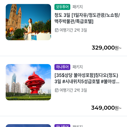
패키지
모두투어
청도 3일 [1일자유/청도관광/노쇼핑/
맥주박물관/특급호텔]
여행기간 2박 3일
329,000
원~
패키지
하나투어
[35$상당 불야성포함]칭다오(청도)
3일 #시내위치5성급호텔 #불야성포
함 #하나투어 전용라운지(음료제공)
여행기간 2박 3일
#핵심일정 #바다일출감상 #전일정특
식
349,000
원~