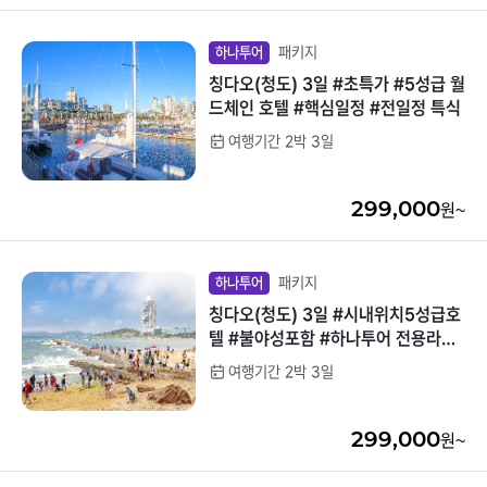
패키지
하나투어
칭다오(청도) 3일 #초특가 #5성급 월
드체인 호텔 #핵심일정 #전일정 특식
여행기간 2박 3일
299,000
원~
패키지
하나투어
칭다오(청도) 3일 #시내위치5성급호
텔 #불야성포함 #하나투어 전용라운
지(음료제공) #핵심일정 #바다일출감
여행기간 2박 3일
상 #전일정특식
299,000
원~