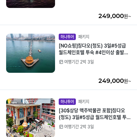
249,000
원~
패키지
하나투어
[NO쇼핑]칭다오(청도) 3일#5성급
월드체인호텔 투숙 #4인이상 출발확
정 #전일정특식 #쇼핑센터방문NO!
여행기간 2박 3일
#맥주박물관포함
249,000
원~
패키지
하나투어
[30$상당 맥주박물관 포함]칭다오
(청도) 3일#5성급 월드체인호텔 투숙
#전일정특식 #쇼핑센터방문NO! #맥
여행기간 2박 3일
주박물관포함