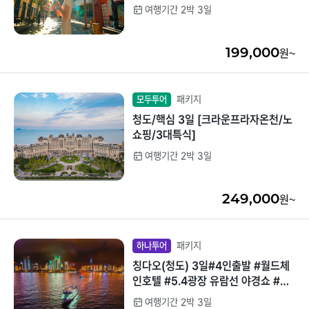
여행기간 2박 3일
중국/홍콩/몽골/중
라오스
앙아시아
199,000
원~
대만
ZEUS(하이엔드)
브루나이
패키지
모두투어
청도/핵심 3일 [크라운프라자온천/노
싱가포르
쇼핑/3대특식]
여행기간 2박 3일
인도/네팔
249,000
원~
패키지
하나투어
칭다오(청도) 3일#4인출발 #월드체
인호텔 #5.4광장 유람선 야경쇼 #전
일정 특식
여행기간 2박 3일