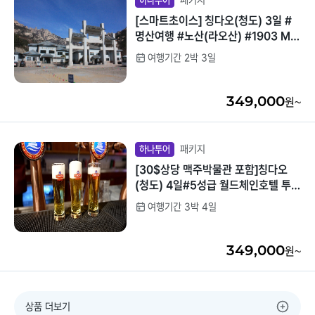
패키지
하나투어
[스마트초이스] 칭다오(청도) 3일 #
명산여행 #노산(라오산) #1903 MIX
리원 레스토랑 #쇼핑센터방문NO
여행기간 2박 3일
349,000
원~
패키지
하나투어
[30$상당 맥주박물관 포함]칭다오
(청도) 4일#5성급 월드체인호텔 투숙
#오후출발 #여유로운일정 #전일정특
여행기간 3박 4일
식 #쇼핑센터방문NO! #야시장포함
349,000
원~
상품 더보기