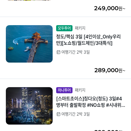
249,000
원~
패키지
모두투어
청도/핵심 3일 [4인이상_Only우리
만][노쇼핑/월드체인/3대특식]
여행기간 2박 3일
289,000
원~
패키지
하나투어
[스마트초이스]칭다오(청도) 3일#4
명부터 출발확정 #NO쇼핑 #시내위
치호텔 #리무진버스 #극지의빛 해상
여행기간 2박 3일
대관람차 #스타벅스커피_제공 #전일
정 특식