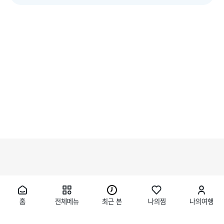
홈
전체메뉴
최근 본
나의찜
나의여행