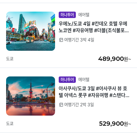
에어텔
하나투어
우에노/도쿄 4일 #칸데오 호텔 우에
노코엔 #자유여행 #더블(조식불포함)
#JR야마노테선지역숙박
여행기간 3박 4일
489,900
도쿄
원~
에어텔
하나투어
아사쿠사/도쿄 3일 #아사쿠사 뷰 호
텔 아넥스 롯쿠 #자유여행 #스탠다드
트윈(조식불포함) #4성급호텔
여행기간 2박 3일
529,900
도쿄
원~