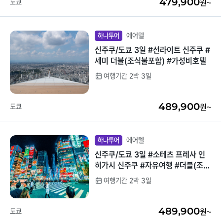
479,900
도쿄
원~
에어텔
하나투어
신주쿠/도쿄 3일 #선라이트 신주쿠 #
세미 더블(조식불포함) #가성비호텔
여행기간 2박 3일
489,900
도쿄
원~
에어텔
하나투어
신주쿠/도쿄 3일 #소테츠 프레사 인
히가시 신주쿠 #자유여행 #더블(조식
불포함) #히가시신주쿠숙박
여행기간 2박 3일
489,900
도쿄
원~