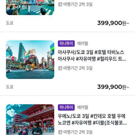
불포함) #접근성최고
여행기간 2박 3일
중국/홍콩/몽골/중
라오스
앙아시아
399,900
도쿄
원~
대만
ZEUS(하이엔드)
브루나이
에어텔
하나투어
아사쿠사/도쿄 3일 #호텔 타비노스
싱가포르
아사쿠사 #자유여행 #헐리우드 트윈
(조식포함) #가성비호텔
여행기간 2박 3일
인도/네팔
399,900
도쿄
원~
에어텔
하나투어
우에노/도쿄 3일 #칸데오 호텔 우에
노코엔 #자유여행 #더블(조식불포함)
#JR야마노테선지역숙박
여행기간 2박 3일