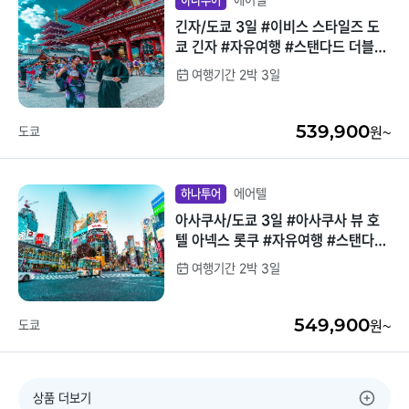
에어텔
하나투어
긴자/도쿄 3일 #이비스 스타일즈 도
쿄 긴자 #자유여행 #스탠다드 더블룸
(조식불포함) #접근성최고
여행기간 2박 3일
539,900
도쿄
원~
에어텔
하나투어
아사쿠사/도쿄 3일 #아사쿠사 뷰 호
텔 아넥스 롯쿠 #자유여행 #스탠다드
트윈(조식불포) #4성급호텔
여행기간 2박 3일
549,900
도쿄
원~
상품 더보기