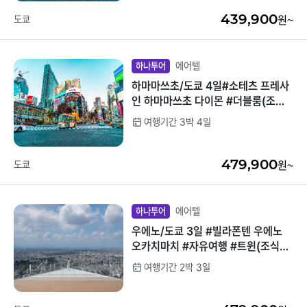
439,900
도쿄
원~
에어텔
하나투어
하마마쓰초/도쿄 4일#소테츠 프레사
인 하마마쓰초 다이몬 #더블룸(조식
불포함) #접근성최고
여행기간 3박 4일
479,900
도쿄
원~
에어텔
하나투어
우에노/도쿄 3일 #빌라폰텐 우에노
오카치마치 #자유여행 #트윈(조식불
포) #가성비호텔
여행기간 2박 3일