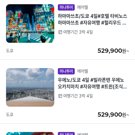
에어텔
하나투어
하마마쓰초/도쿄 4일#호텔 타비노스
하마마쓰초 #자유여행 #헐리우드 트
윈룸(조식포함) #가성비호텔
여행기간 3박 4일
529,900
도쿄
원~
에어텔
하나투어
우에노/도쿄 4일 #빌라폰텐 우에노
오카치마치 #자유여행 #트윈(조식불
포) #가성비호텔
여행기간 3박 4일
529,900
도쿄
원~