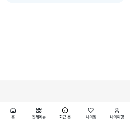
홈
전체메뉴
최근 본
나의찜
나의여행