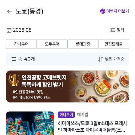
도쿄(동경)
뒤
마
나
전
여행지 더보기
로
이
의
체
가
페
찜
메
여
2026.08
기
이
뉴
필터
행
지
닫
해외패키지
해외항공+호텔
해외호텔
해외항공
해
날
기
하나투어
모두투어
롯데관광
한진트래블
짜
동남아/대만/서남
총
40
개
태국
아
말레이시아
일본
베트남
괌/사이판/호주/뉴
질랜드
인도네시아
유럽/아프리카
에어텔
하나투어
필리핀
하마마쓰초/도쿄 3일#소테츠 프레사
미주/하와이/알래
인 하마마쓰초 다이몬 #더블룸(조식
스카
캄보디아