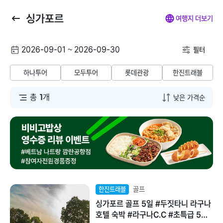
싱가포르
뒤
마
나
전
여행지 더보기
로
이
의
체
가
페
찜
메
여
2026-09-01 ~ 2026-09-30
기
이
뉴
필터
행
지
닫
해외패키지
해외항공+호텔
해외호텔
해외항공
해
날
기
하나투어
모두투어
롯데관광
한진트래블
짜
동남아/대만/서남
총
1
개
태국
아
말레이시아
일본
베트남
괌/사이판/호주/뉴
질랜드
인도네시아
유럽/아프리카
골프
한진트래블
필리핀
싱가포르 골프 5일 #두짓타니 라구나
미주/하와이/알래
호텔 숙박 #라구나C.C #초특급 5성
스카
캄보디아