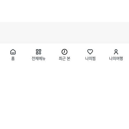
홈
전체메뉴
최근 본
나의찜
나의여행