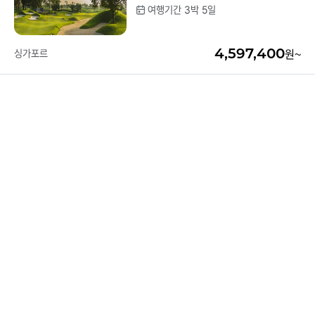
급 #골프텔 #54홀
여행기간 3박 5일
중국/홍콩/몽골/중
라오스
앙아시아
4,597,400
싱가포르
원~
대만
ZEUS(하이엔드)
브루나이
싱가포르
인도/네팔