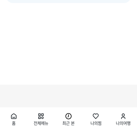
홈
전체메뉴
최근 본
나의찜
나의여행