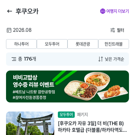
후쿠오카
뒤
마
나
전
여행지 더보기
로
이
의
체
가
페
찜
메
여
2026.08
기
이
뉴
필터
행
지
닫
해외패키지
해외항공+호텔
해외호텔
해외항공
해
날
기
하나투어
모두투어
롯데관광
한진트래블
짜
동남아/대만/서남
총
176
개
태국
아
말레이시아
일본
베트남
괌/사이판/호주/뉴
질랜드
인도네시아
유럽/아프리카
패키지
모두투어
필리핀
[후쿠오카 자유 3일] 더 비(THE B)
미주/하와이/알래
하카타 호텔급 (더블룸/하카타역도보
스카
캄보디아