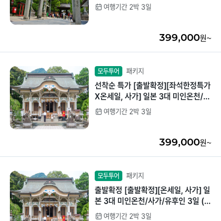
5분)
여행기간 2박 3일
중국/홍콩/몽골/중
라오스
앙아시아
399,000
원~
대만
ZEUS(하이엔드)
브루나이
패키지
모두투어
선착순 특가 [출발확정][좌석한정특가
싱가포르
X온세일, 사가] 일본 3대 미인온천/사
가/유후인 3일 (온천호텔1박+이마리
여행기간 2박 3일
인도/네팔
시내호텔1박/현지특식제공)
399,000
원~
패키지
모두투어
출발확정 [출발확정][온세일, 사가] 일
본 3대 미인온천/사가/유후인 3일 (온
천호텔1박+이마리 시내호텔1박/현지
여행기간 2박 3일