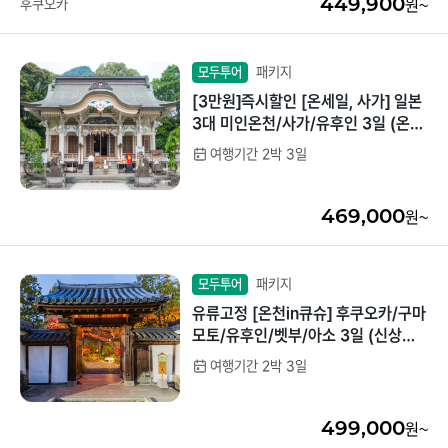
449,900
후쿠오카
원~
패키지
모두투어
[3만원]즉시할인 [온세일, 사가] 일본
3대 미인온천/사가/유후인 3일 (온천
호텔1박+이마리 시내호텔1박/현지특
여행기간 2박 3일
식제공)
469,000
원~
패키지
모두투어
유류고정 [온천in큐슈] 후쿠오카/구마
모토/유후인/벳부/아소 3일 (신상료
칸온천호텔/가족탕/특식)
여행기간 2박 3일
499,000
원~