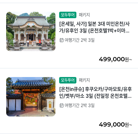
패키지
모두투어
[온세일, 사가] 일본 3대 미인온천/사
가/유후인 3일 (온천호텔1박+이마리
시내호텔1박/현지특식제공)
여행기간 2박 3일
499,000
원~
패키지
모두투어
[온천in큐슈] 후쿠오카/구마모토/유후
인/벳부/아소 3일 (전일정 온천호텔/
특식)
여행기간 2박 3일
499,000
원~