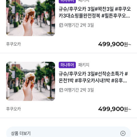
패키지
하나투어
규슈/후쿠오카 3일#꽉찬3일 #후쿠오
카3대쇼핑몰완전정복 #힐튼후쿠오카
연박 #이토시마핫플 #필수코스 #라
여행기간 2박 3일
라포트 #마크이즈 #캐널시티
499,900
후쿠오카
원~
패키지
하나투어
규슈/후쿠오카 3일#선착순초특가 #
온천1박 #후쿠오카시내1박 #유후인
#벳부 #아소 #호텔식뷔페 #라라포트
여행기간 2박 3일
자유쇼핑 #꽉찬일정
499,900
후쿠오카
원~
상품 더보기