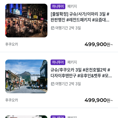
패키지
하나투어
[출발확정] 규슈/사가/이마리 3일 #
완판행진 #레전드패키지 #요즘대세
소도시여행 #사가온천호텔2박 #낭만
여행기간 2박 3일
유후인 #핫플라라포트후쿠오카
499,900
후쿠오카
원~
패키지
하나투어
규슈/후쿠오카 3일 #온천호텔2박 #
다자이후텐만구 #유후인&벳푸 #모모
치해변 #라라포트 자유쇼핑 #현지간
여행기간 2박 3일
식특전 #벳푸 전망대
499,900
후쿠오카
원~