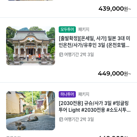
439,000
원~
패키지
모두투어
[출발확정][온세일, 사가] 일본 3대 미
인온천/사가/유후인 3일 (온천호텔1
박+이마리 시내호텔1박/현지특식제
여행기간 2박 3일
공)
449,000
원~
패키지
하나투어
[2030전용] 규슈/사가 3일 #밍글링
투어 Light #2030전용 #소도시투어
#진짜 일본 사가 #미식체험 #전시체
여행기간 2박 3일
험 #료칸체험 #별자리체험 #명소체
험