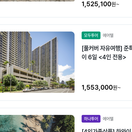
1,525,100
원~
모두투어
에어텔
[풀커버 자유여행] 준
이 6일 <4인 전용>
1,553,000
원~
하나투어
에어텔
[4인가족상품] 하와