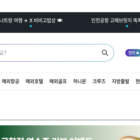
나트랑 여행 ✈️ X 비비고밥상 🍽️
인천공항 고메브릿지 똑똑한
인기 🔥
해외항공
해외호텔
해외골프
허니문
크루즈
지방출발
현