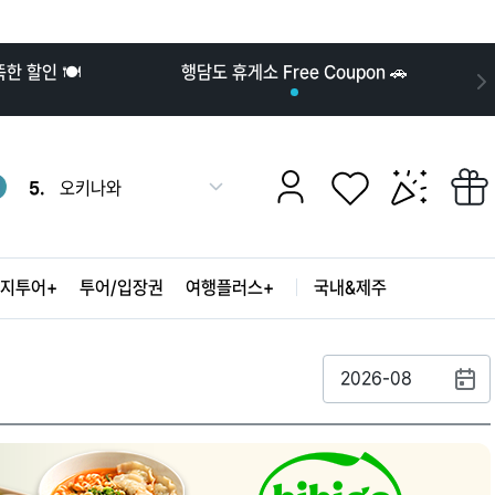
10.
발리
1.
나트랑
 할인 🍽️
행담도 휴게소 Free Coupon 🚗
2.
도쿄
3.
후쿠오카
4.
강릉
5.
오키나와
더
6.
푸꾸옥
보
7.
부산
기
8.
오사카
9.
장가계
지투어+
투어/입장권
여행플러스+
국내&제주
10.
발리
1.
나트랑
2.
도쿄
3.
후쿠오카
2026-08
4.
강릉
5.
오키나와
6.
푸꾸옥
7.
부산