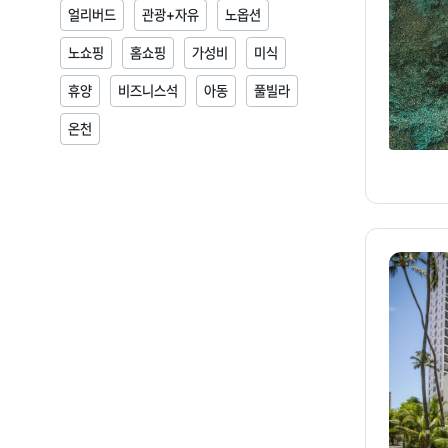
얼리버드
관광+자유
노옵션
노쇼핑
홈쇼핑
가성비
미식
휴양
비즈니스석
아동
풀빌라
온천