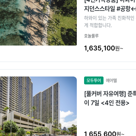
지던스스타일 #공항↔
하와이 있는 가족 친화적인 
게 적합합니다.
호놀룰루
1,635,100
원~
모두투어
에어텔
[풀커버 자유여행] 준
이 7일 <4인 전용>
1,655,600
원~