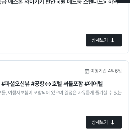
특급 애스톤 와이키키 반얀 <원 베드룸 스탠다드> 하와
최
근
본
상
품
상세보기
여행기간 4박6일
핀 #파셜오션뷰 #공항↔호텔 셔틀포함 #에어텔
셔틀, 여행자보험이 포함되어 있으며 일정은 자유롭게 즐기실 수 있는
상세보기