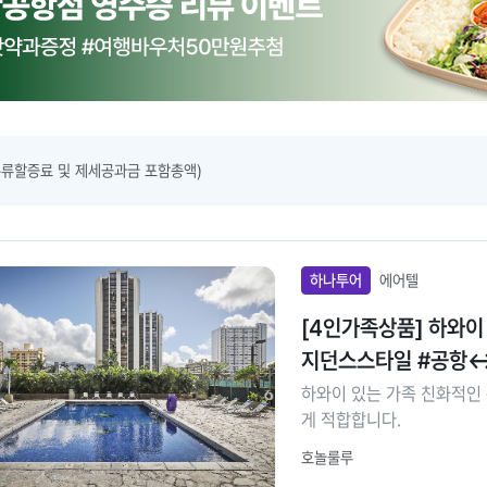
유류할증료 및 제세공과금 포함총액)
하나투어
에어텔
[4인가족상품] 하와
지던스스타일 #공항↔
하와이 있는 가족 친화적인 
게 적합합니다.
호놀룰루