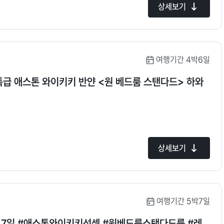
상세보기
여행기간 4박6일
특급 애스톤 와이키키 반얀 <원 베드룸 스탠다드> 하와
상세보기
여행기간 5박7일
이 7일 #애스톤와이키키선셋 #원베드룸스탠다드룸 #레