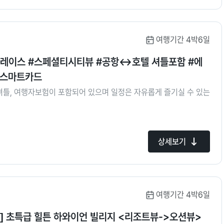
여행기간 4박6일
플레이스 #스페셜티시티뷰 #공항↔호텔 셔틀포함 #에
나스마트카드
셔틀, 여행자보험이 포함되어 있으며 일정은 자유롭게 즐기실 수 있는
상세보기
여행기간 4박6일
행] 초특급 힐튼 하와이언 빌리지 <리조트뷰->오션뷰>