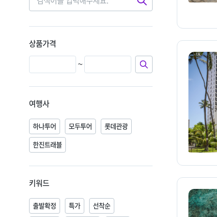
검
색
상품가격
~
여행사
하나투어
모두투어
롯데관광
한진트래블
키워드
출발확정
특가
선착순