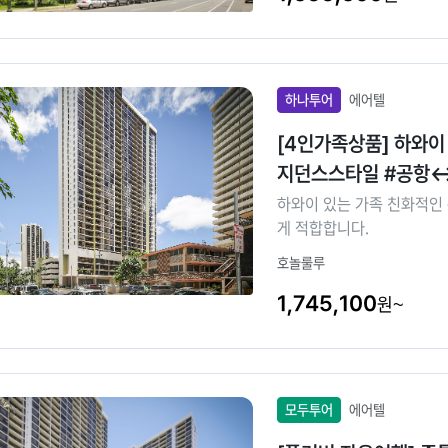
하나투어
에어텔
[4인가족상품] 하와
지던스스타일 #공항↔
하와이 있는 가족 친화적인 
게 적합합니다.
호놀룰루
1,745,100
원~
모두투어
에어텔