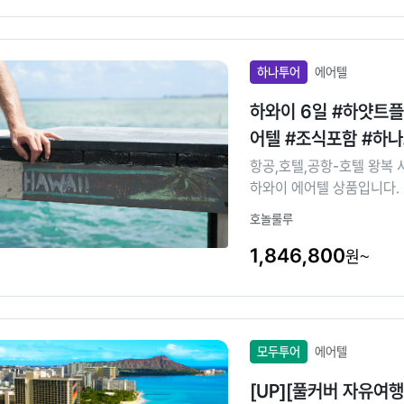
하나투어
에어텔
하와이 6일 #하얏트
어텔 #조식포함 #하
항공,호텔,공항-호텔 왕복 
하와이 에어텔 상품입니다.
호놀룰루
1,846,800
원~
모두투어
에어텔
[UP][풀커버 자유여