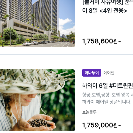
[풀커버 자유여행] 준
이 8일 <4인 전용>
1,758,600
원~
하나투어
에어텔
하와이 6일 #더트윈
항공,호텔,공항-호텔 왕복 
하와이 에어텔 상품입니다.
호놀룰루
1,759,000
원~