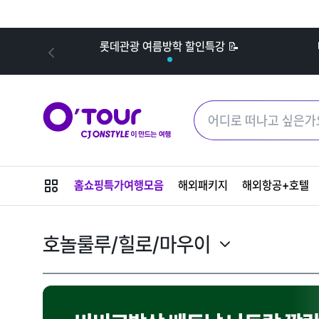
내
롯데관광 여름방학 할인특강 📝
메
홈쇼핑특가여행모음
해외패키지
해외항공+호텔
뉴
버
튼
호놀룰루/힐로/마우이