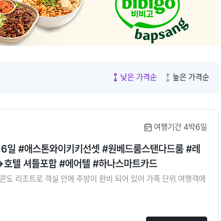
8.
오사카
9.
장가계
10.
발리
낮은 가격순
높은 가격순
여행기간 4박6일
이 6일 #애스톤와이키키선셋 #원베드룸스탠다드룸 #레
호텔 셔틀포함 #에어텔 #하나스마트카드
콘도 리조트로 객실 안에 주방이 완비 되어 있어 가족 단위 여행객에