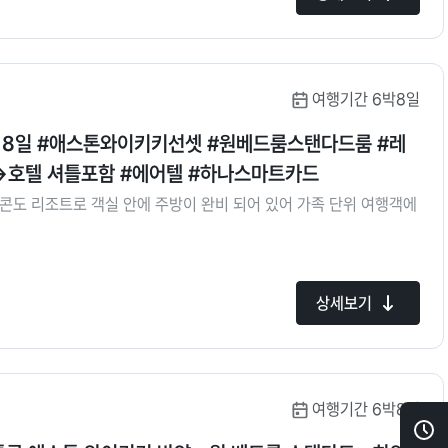
여행기간 6박8일
이 8일 #애스톤와이키키선셋 #원베드룸스탠다드룸 #레
호텔 셔틀포함 #에어텔 #하나스마트카드
콘도 리조트로 객실 안에 주방이 완비 되어 있어 가족 단위 여행객에
상세보기
여행기간 6박8일