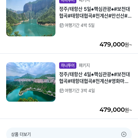
패키지
하나투어
정주/태항산 5일♠핵심관광♠#보천대
협곡#태항대협곡#천계산#만선산#영
화마을#정주박물관
여행기간 4박 5일
479,000
원~
패키지
하나투어
정주/태항산 4일♠핵심관광♠#보천대
협곡#태항대협곡#천계산#영화마을#
정주박물관
여행기간 3박 4일
479,000
원~
상품 더보기