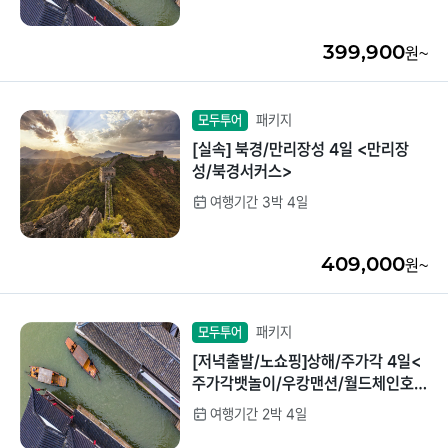
399,900
원~
패키지
모두투어
[실속] 북경/만리장성 4일 <만리장
성/북경서커스>
여행기간 3박 4일
409,000
원~
패키지
모두투어
[저녁출발/노쇼핑]상해/주가각 4일<
주가각뱃놀이/우캉맨션/월드체인호텔
>
여행기간 2박 4일