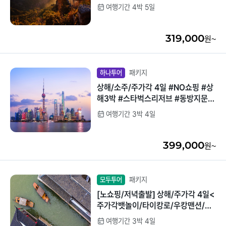
#만선산#광부고성
여행기간 4박 5일
중국/홍콩/몽골/중
라오스
앙아시아
319,000
원~
대만
ZEUS(하이엔드)
브루나이
패키지
하나투어
상해/소주/주가각 4일 #NO쇼핑 #상
싱가포르
해3박 #스타벅스리저브 #동방지문 #
우캉루#외탄야경
여행기간 3박 4일
인도/네팔
399,000
원~
패키지
모두투어
[노쇼핑/저녁출발] 상해/주가각 4일<
주가각뱃놀이/타이캉로/우캉맨션/월
드체인호텔>
여행기간 3박 4일