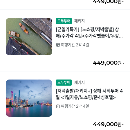
449,000
원~
패키지
모두투어
[균일가특가] [노쇼핑/저녁출발] 상
해/주가각 4일<주가각뱃놀이/우캉맨
션/월드체인호텔>
여행기간 2박 4일
449,000
원~
패키지
모두투어
[저녁출발/패키지+] 상해 시티투어 4
일 <1일자유/노쇼핑/준4성호텔>
여행기간 2박 4일
449,000
원~