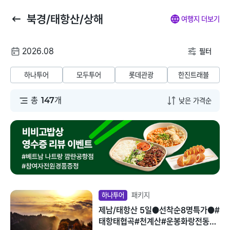
북경/태항산/상해
뒤
마
나
전
여행지 더보기
로
이
의
체
가
페
찜
메
여
2026.08
기
이
뉴
필터
행
지
닫
해외패키지
해외항공+호텔
해외호텔
해외항공
해
날
기
하나투어
모두투어
롯데관광
한진트래블
짜
동남아/대만/서남
총
147
개
태국
아
말레이시아
일본
베트남
괌/사이판/호주/뉴
질랜드
인도네시아
유럽/아프리카
패키지
하나투어
필리핀
제남/태항산 5일●선착순8명특가●#
미주/하와이/알래
태항태협곡#천계산#운봉화랑전동카
스카
캄보디아