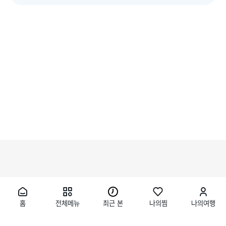
홈
전체메뉴
최근 본
나의찜
나의여행