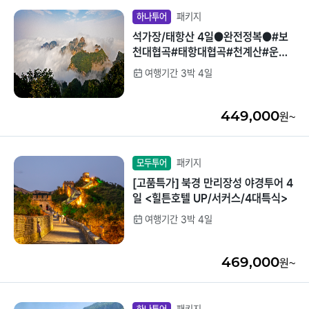
패키지
하나투어
석가장/태항산 4일●완전정복●#보
천대협곡#태항대협곡#천계산#운봉
화랑전동카#왕망령#발마사지#한단
여행기간 3박 4일
광부고성
449,000
원~
패키지
모두투어
[고품특가] 북경 만리장성 야경투어 4
일 <힐튼호텔 UP/서커스/4대특식>
여행기간 3박 4일
469,000
원~