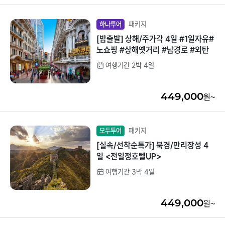
패키지
하나투어
[밤출발] 상해/주가각 4일 #1일자유#
노쇼핑 #상해옛거리 #남경로 #외탄
여행기간 2박 4일
449,000
원~
패키지
모두투어
[실속/선착순특가] 북경/만리장성 4
일 <전일정호텔UP>
여행기간 3박 4일
449,000
원~