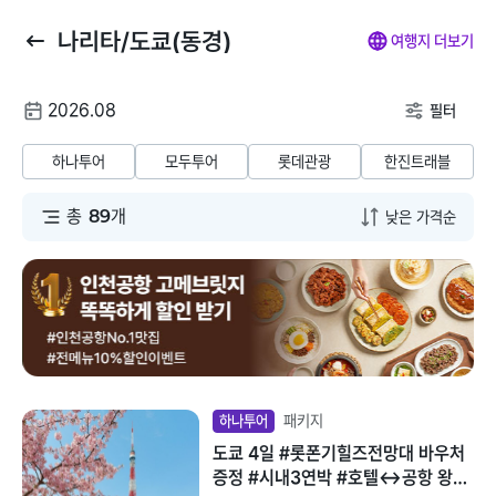
나리타/도쿄(동경)
뒤
마
나
전
여행지 더보기
로
이
의
체
가
페
찜
메
여
2026.08
기
이
뉴
필터
행
지
닫
해외패키지
해외항공+호텔
해외호텔
해외항공
해
날
기
하나투어
모두투어
롯데관광
한진트래블
짜
동남아/대만/서남
총
89
개
태국
아
말레이시아
일본
베트남
괌/사이판/호주/뉴
질랜드
인도네시아
유럽/아프리카
패키지
하나투어
필리핀
도쿄 4일 #롯폰기힐즈전망대 바우처
미주/하와이/알래
증정 #시내3연박 #호텔↔공항 왕복
스카
캄보디아