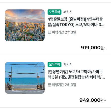
패키지
모두투어
4명출발보장 [출발확정][4인부터출
발/실속TOKYO] 도쿄/오다이바 3일
(1일자유/핫플레이스/현지차량가이
여행기간 2박 3일
드)
919,000
원~
패키지
모두투어
[한장면여행] 도쿄/요코하마/가마쿠
라 3일 (에노덴전철탑승/하세데라/라
멘박물관)
여행기간 2박 3일
949,000
원~