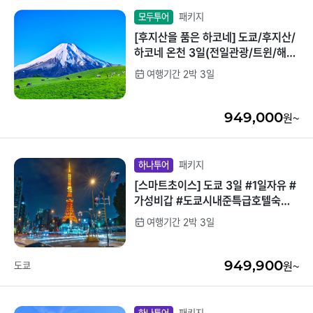
패키지
모두투어
[후지산을 품은 하코네] 도쿄/후지산/
하코네 온천 3일(전일관광/트윈/해적
선탑승)
여행기간 2박 3일
949,000
원~
패키지
하나투어
[스마트초이스] 도쿄 3일 #1일자유 #
가성비갑 #도쿄시내준특급호텔숙박
#호텔업그레이드
여행기간 2박 3일
949,900
도쿄
원~