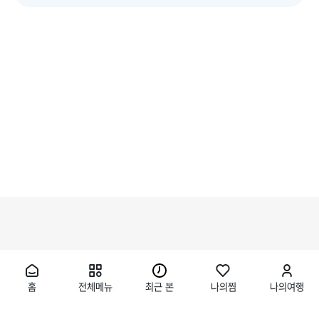
홈
전체메뉴
최근 본
나의찜
나의여행