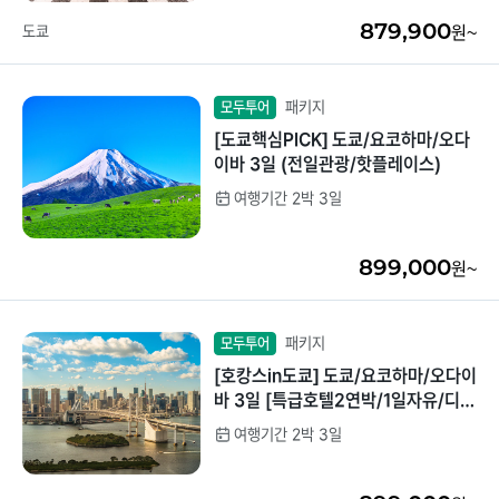
879,900
도쿄
원~
패키지
모두투어
[도쿄핵심PICK] 도쿄/요코하마/오다
이바 3일 (전일관광/핫플레이스)
여행기간 2박 3일
899,000
원~
패키지
모두투어
[호캉스in도쿄] 도쿄/요코하마/오다이
바 3일 [특급호텔2연박/1일자유/디즈
니선택가능]
여행기간 2박 3일