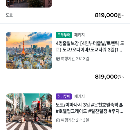
량감가득
819,000
도쿄
원~
패키지
모두투어
4명출발보장 [4인부터출발/로맨틱 도
쿄] 도쿄/오다이바/도쿄타워 3일(1일
자유/베스트셀러/도쿄시내2박/현지
여행기간 2박 3일
차량가이드)
819,000
원~
패키지
하나투어
도쿄/야마나시 3일 #온천호텔숙박♨
#호텔업그레이드 #알찬일정 #후지산
절경 #2025베스트셀러
여행기간 2박 3일