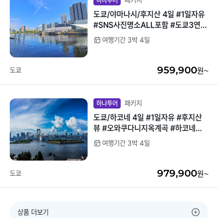
패키지
하나투어
도쿄/야마나시/후지산 4일 #1일자유
#SNS사진명소ALL포함 #도쿄3연박
#가성비
여행기간 3박 4일
959,900
도쿄
원~
패키지
하나투어
도쿄/하코네 4일 #1일자유 #후지산
뷰 #오와쿠다니지옥계곡 #하코네해
적선 #하코네로프웨이 #하코네신사
여행기간 3박 4일
979,900
도쿄
원~
상품 더보기