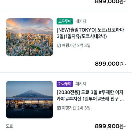
899,000
원~
패키지
모두투어
[NEW!슬림TOKYO] 도쿄/요코하마
3일(1일자유/도쿄시내2박)
여행기간 2박 3일
899,000
원~
패키지
하나투어
[2030전용] 도쿄 3일 #무제한 이자
카야 #후지산 1일투어 #또래 친구 만
들기 #자유여행 #여행러버 모여라
여행기간 2박 3일
899,900
도쿄
원~