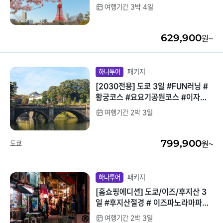
송영포함 #꽉채운항공스케줄
여행기간 3박 4일
중국/홍콩/몽골/중
라오스
앙아시아
629,900
원~
대만
ZEUS(하이엔드)
브루나이
패키지
하나투어
[2030전용] 도쿄 3일 #FUN러닝 #
싱가포르
황궁코스 #요요기공원코스 #이자카
야 #노쇼핑&노팁&노옵션 #신주쿠숙
여행기간 2박 3일
인도/네팔
박
799,900
도쿄
원~
패키지
하나투어
[홈쇼핑에디션] 도쿄/이즈/후지산 3
일 #후지산절경 # 이즈파노라마파크
#도쿄핵심관광 #시원한온천힐링 #청
여행기간 2박 3일