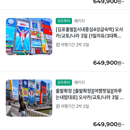
649,900
원~
패키지
모두투어
[김포출발][시내중심4성급숙박] 오사
카/교토/나라 3일 (1일자유/3대특
식/USJ선택가능)
여행기간 2박 3일
649,900
원~
패키지
모두투어
출발확정 [출발확정][여행핫딜][하루
는내맘대로] 오사카/교토/나라 3일 (1
일자유/3대특식/USJ선택가능)
여행기간 2박 3일
649,900
원~