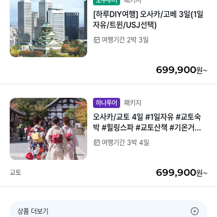
패키지
모두투어
[하루DIY여행] 오사카/고베 3일(1일
자유/트윈/USJ선택)
여행기간 2박 3일
699,900
원~
패키지
하나투어
오사카/교토 4일 #1일자유 #교토숙
박 #힐링스파 #교토산책 #기온거리
#여우신사 #아라시야마 #도톤보리
여행기간 3박 4일
699,900
교토
원~
상품 더보기