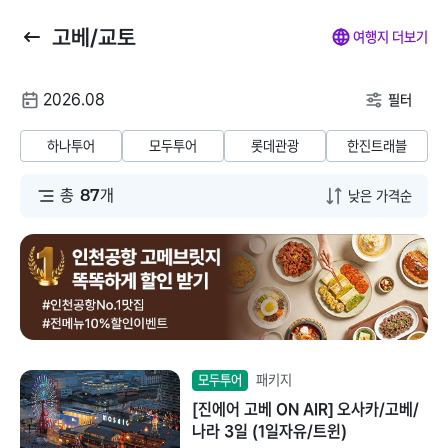
고베/교토
뒤
마
나
전
여행지 더보기
로
이
의
체
가
페
찜
메
여
2026.08
기
이
뉴
필터
행
지
닫
해외패키지
해외항공+호텔
해외호텔
해외항공
해
날
기
하나투어
모두투어
롯데관광
한진트래블
짜
동남아/대만/서남
총
87
개
태국
아
말레이시아
일본
베트남
괌/사이판/호주/뉴
질랜드
인도네시아
유럽/아프리카
패키지
모두투어
필리핀
[진에어 고베 ON AIR] 오사카/고베/
미주/하와이/알래
나라 3일 (1일자유/트윈)
스카
캄보디아