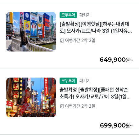
패키지
모두투어
[출발확정][여행핫딜][하루는내맘대
로] 오사카/교토/나라 3일 (1일자유/3
대특식/USJ선택가능)
여행기간 2박 3일
649,900
원~
패키지
모두투어
출발확정 [출발확정][풀패턴 선착순
초특가] 오사카/교토/고베 3일(1일자
유/USJ선택가능/사와노츠루사케박
여행기간 2박 3일
물관)
699,900
원~