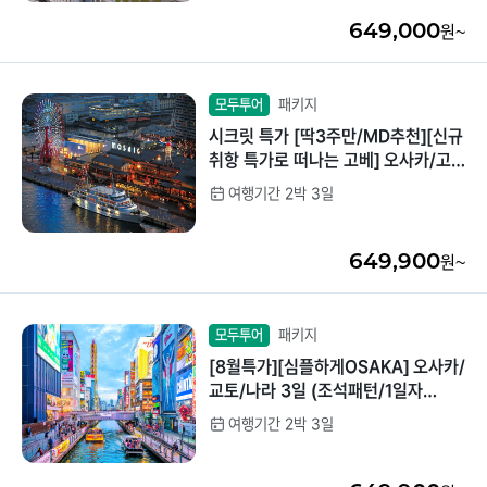
649,000
원~
패키지
모두투어
시크릿 특가 [딱3주만/MD추천][신규
취항 특가로 떠나는 고베] 오사카/고
베/교토/나라 3일 (전일/트윈)
여행기간 2박 3일
649,900
원~
패키지
모두투어
[8월특가][심플하게OSAKA] 오사카/
교토/나라 3일 (조석패턴/1일자
유/USJ선택가능/트윈)
여행기간 2박 3일