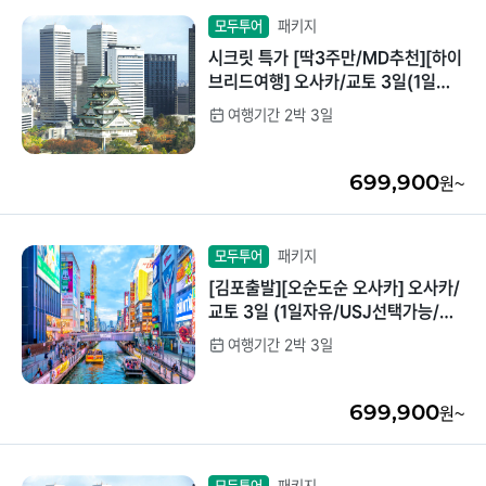
패키지
모두투어
시크릿 특가 [딱3주만/MD추천][하이
브리드여행] 오사카/교토 3일(1일자
유/트윈/USJ선택)
여행기간 2박 3일
699,900
원~
패키지
모두투어
[김포출발][오순도순 오사카] 오사카/
교토 3일 (1일자유/USJ선택가능/간
식특전)
여행기간 2박 3일
699,900
원~