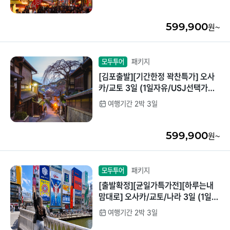
599,900
원~
패키지
모두투어
[김포출발][기간한정 꽉찬특가] 오사
카/교토 3일 (1일자유/USJ선택가능/
컵라면박물관)
여행기간 2박 3일
599,900
원~
패키지
모두투어
[출발확정][균일가특가전][하루는내
맘대로] 오사카/교토/나라 3일 (1일자
유/3대특식/USJ선택가능)
여행기간 2박 3일