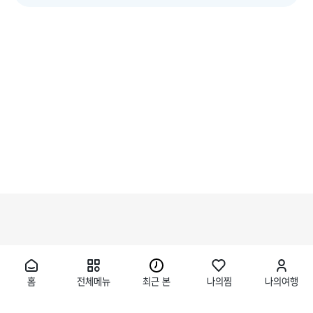
홈
전체메뉴
최근 본
나의찜
나의여행