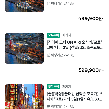
여행기간 2박 3일
중국/홍콩/몽골/중
라오스
앙아시아
499,900
원~
대만
ZEUS(하이엔드)
브루나이
패키지
모두투어
[진에어 고베 ON AIR] 오사카/교토/
싱가포르
고베/나라 3일 (전일/USJ또는교토관
광/트윈)
여행기간 2박 3일
인도/네팔
599,900
원~
패키지
모두투어
[출발확정][풀패턴 선착순 초특가] 오
사카/교토/고베 3일(1일자유/USJ선
택가능/사와노츠루사케박물관)
여행기간 2박 3일