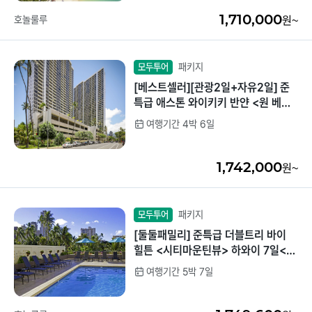
1,710,000
호놀룰루
원~
패키지
모두투어
[베스트셀러][관광2일+자유2일] 준
특급 애스톤 와이키키 반얀 <원 베드
룸 스탠다드> 하와이 6일 <4인 전용
여행기간 4박 6일
>
1,742,000
원~
패키지
모두투어
[둘둘패밀리] 준특급 더블트리 바이
힐튼 <시티마운틴뷰> 하와이 7일<섬
일주+동부해안관광>
여행기간 5박 7일