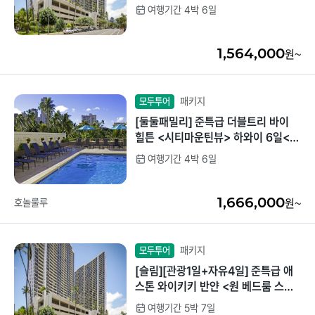
다드> 하와이 6일 <4인 전용>
여행기간 4박 6일
중국/홍콩/몽골/중
라오스
앙아시아
1,564,000
원~
대만
ZEUS(하이엔드)
브루나이
패키지
모두투어
[둘둘패밀리] 준특급 더블트리 바이
싱가포르
힐튼 <시티마운틴뷰> 하와이 6일<섬
일주+동부해안관광>
여행기간 4박 6일
인도/네팔
1,666,000
호놀룰루
원~
패키지
모두투어
[슬림][관광1일+자유4일] 준특급 애
스톤 와이키키 반얀 <원 베드룸 스탠
다드> 하와이 7일 <4인 전용>
여행기간 5박 7일