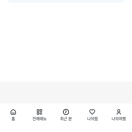
홈
전체메뉴
최근 본
나의찜
나의여행