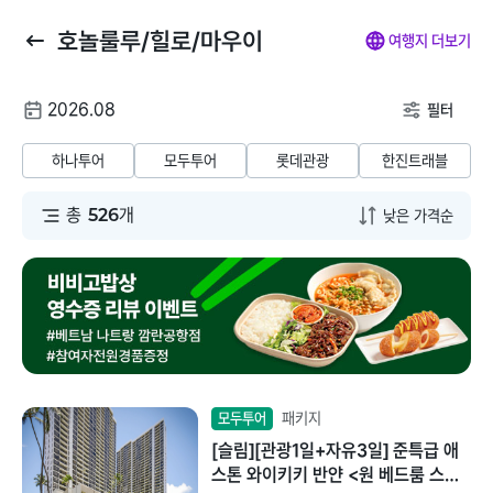
호놀룰루/힐로/마우이
뒤
마
나
전
여행지 더보기
로
이
의
체
가
페
찜
메
여
2026.08
기
이
뉴
필터
행
지
닫
해외패키지
해외항공+호텔
해외호텔
해외항공
해
날
기
하나투어
모두투어
롯데관광
한진트래블
짜
동남아/대만/서남
총
526
개
태국
아
말레이시아
일본
베트남
괌/사이판/호주/뉴
질랜드
인도네시아
유럽/아프리카
패키지
모두투어
필리핀
[슬림][관광1일+자유3일] 준특급 애
미주/하와이/알래
스톤 와이키키 반얀 <원 베드룸 스탠
스카
캄보디아