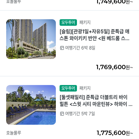
1,749,600
호놀룰루
원~
패키지
모두투어
[슬림][관광1일+자유5일] 준특급 애
스톤 와이키키 반얀 <원 베드룸 스탠
다드> 하와이 8일 <4인 전용>
여행기간 6박 8일
1,769,600
원~
패키지
모두투어
[둘셋패밀리] 준특급 더블트리 바이
힐튼 <스윗 시티 마운틴뷰> 하와이 7
일<섬일주+동부해안관광>
여행기간 5박 7일
1,775,600
호놀룰루
원~