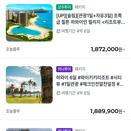
패키지
모두투어
[UP][슬림][관광1일+자유3일] 초특
급 힐튼 하와이언 빌리지 <리조트뷰-
>오션뷰> 하와이 6일 <3인 전용>
여행기간 4박 6일
1,872,000
호놀룰루
원~
패키지
하나투어
하와이 6일 #와이키키리조트 #시티
뷰 #1일관광 #체크인전알찬일정 #인
생샷포인트
여행기간 4박 6일
1,889,900
호놀룰루
원~