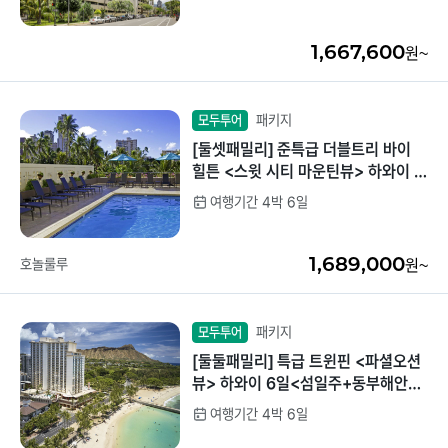
1,667,600
원~
패키지
모두투어
[둘셋패밀리] 준특급 더블트리 바이
힐튼 <스윗 시티 마운틴뷰> 하와이 6
일<섬일주+동부해안관광>
여행기간 4박 6일
1,689,000
호놀룰루
원~
패키지
모두투어
[둘둘패밀리] 특급 트윈핀 <파셜오션
뷰> 하와이 6일<섬일주+동부해안관
광>
여행기간 4박 6일