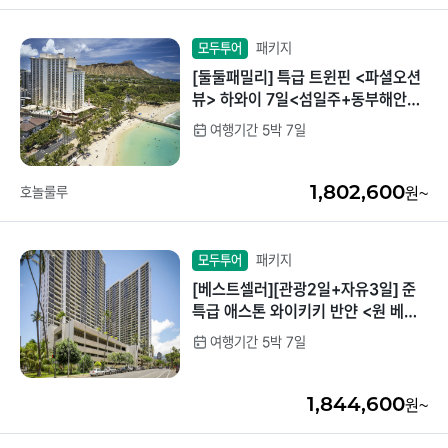
패키지
모두투어
[둘둘패밀리] 특급 트윈핀 <파셜오션
뷰> 하와이 7일<섬일주+동부해안관
광>
여행기간 5박 7일
1,802,600
호놀룰루
원~
패키지
모두투어
[베스트셀러][관광2일+자유3일] 준
특급 애스톤 와이키키 반얀 <원 베드
룸 스탠다드> 하와이 7일 <4인 전용
여행기간 5박 7일
>
1,844,600
원~