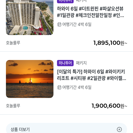
패키지
하나투어
하와이 6일 #더트윈핀 #파샬오션뷰
#1일관광 #체크인전알찬일정 #인생
샷포인트
여행기간 4박 6일
1,895,100
호놀룰루
원~
패키지
하나투어
[이달의 특가] 하와이 6일 #와이키키
리조트 #시티뷰 #2일관광 #와이켈레
아웃렛 쇼핑 자유시간
여행기간 4박 6일
1,900,600
호놀룰루
원~
상품 더보기