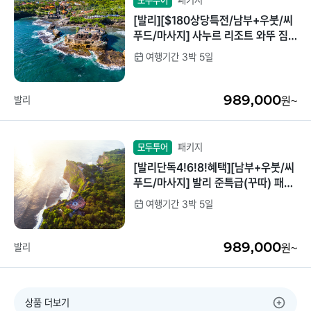
패키지
모두투어
[발리][$180상당특전/남부+우붓/씨
푸드/마사지] 사누르 리조트 와뚜 짐
바르 디럭스룸 3박5일
여행기간 3박 5일
989,000
발리
원~
패키지
모두투어
[발리단독4!6!8!혜택][남부+우붓/씨
푸드/마사지] 발리 준특급(꾸따) 패키
지 3박5일
여행기간 3박 5일
989,000
발리
원~
상품 더보기