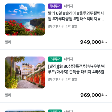
패키지
하나투어
발리 6일 #솔리아 #울루와뚜절벽사
원 #가루다공원 #멜라스티비치 #자
유일정보장
여행기간 4박 6일
949,000
발리
원~
패키지
모두투어
[발리][$180상당특전/남부+우붓/씨
푸드/마사지] 준특급 패키지 4박6일
여행기간 4박 6일
969,000
발리
원~