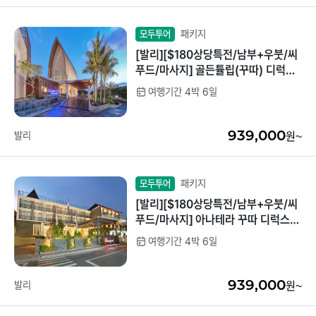
패키지
모두투어
[발리][$180상당특전/남부+우붓/씨
푸드/마사지] 골든튤립(꾸따) 디럭스
4박6일
여행기간 4박 6일
939,000
발리
원~
패키지
모두투어
[발리][$180상당특전/남부+우붓/씨
푸드/마사지] 아나테라 꾸따 디럭스
디럭스 4박6일
여행기간 4박 6일
939,000
발리
원~