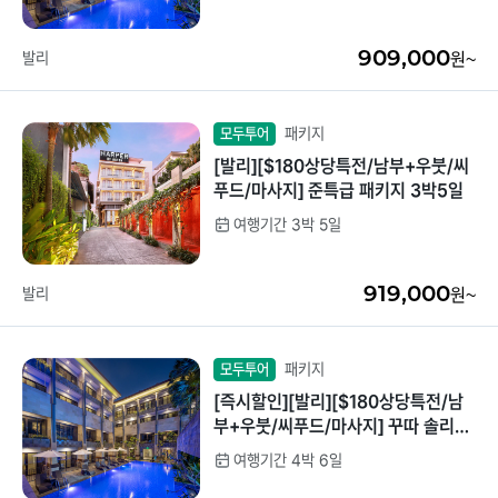
909,000
발리
원~
패키지
모두투어
[발리][$180상당특전/남부+우붓/씨
푸드/마사지] 준특급 패키지 3박5일
여행기간 3박 5일
919,000
발리
원~
패키지
모두투어
[즉시할인][발리][$180상당특전/남
부+우붓/씨푸드/마사지] 꾸따 솔리아
르기안 디럭스룸 4박6일
여행기간 4박 6일