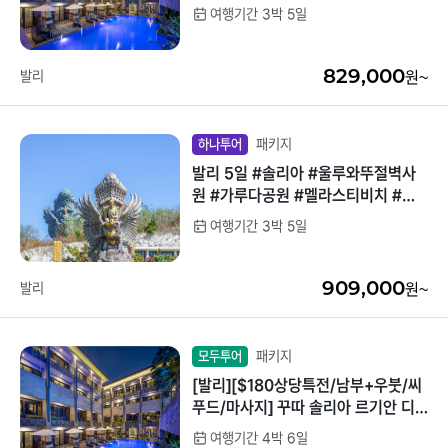
럭스룸 3박5일
여행기간 3박 5일
중국/홍콩/몽골/중
라오스
앙아시아
829,000
발리
원~
대만
ZEUS(하이엔드)
브루나이
패키지
하나투어
발리 5일 #솔리아 #울루와뚜절벽사
싱가포르
원 #가루다공원 #멜라스티비치 #자
유일정보장
여행기간 3박 5일
인도/네팔
909,000
발리
원~
패키지
모두투어
[발리][$180상당특전/남부+우붓/씨
푸드/마사지] 꾸따 솔리아 르기안 디
럭스룸 4박6일
여행기간 4박 6일