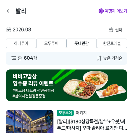
발리
뒤
마
나
전
여행지 더보기
로
이
의
체
가
페
찜
메
여
2026.08
기
이
뉴
필터
행
지
닫
해외패키지
해외항공+호텔
해외호텔
해외항공
해
날
기
하나투어
모두투어
롯데관광
한진트래블
짜
동남아/대만/서남
총
604
개
태국
아
말레이시아
일본
베트남
괌/사이판/호주/뉴
질랜드
인도네시아
유럽/아프리카
패키지
모두투어
필리핀
[발리][$180상당특전/남부+우붓/씨
미주/하와이/알래
푸드/마사지] 꾸따 솔리아 르기안 디
스카
캄보디아