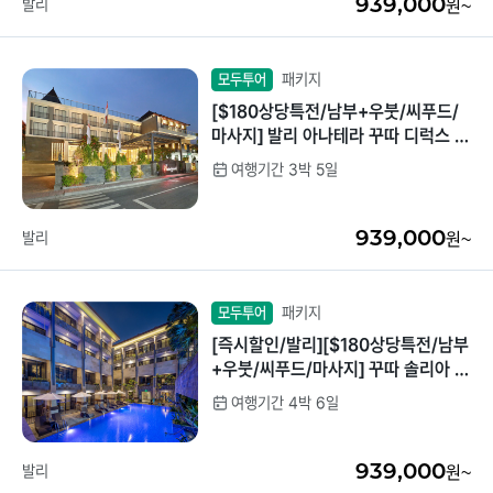
939,000
발리
원~
패키지
모두투어
[$180상당특전/남부+우붓/씨푸드/
마사지] 발리 아나테라 꾸따 디럭스 디
럭스 3박5일
여행기간 3박 5일
939,000
발리
원~
패키지
모두투어
[즉시할인/발리][$180상당특전/남부
+우붓/씨푸드/마사지] 꾸따 솔리아 르
기안 디럭스룸 4박6일
여행기간 4박 6일
939,000
발리
원~