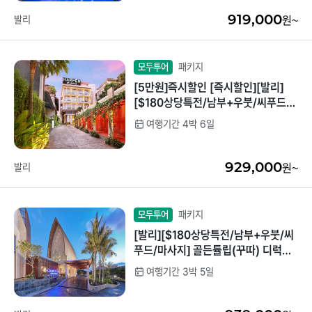
919,000
발리
원~
패키지
모두투어
[5만원]즉시할인 [즉시할인][발리]
[$180상당특전/남부+우붓/씨푸드/
마사지] 하퍼(꾸따) 슈페리어룸 4박6
여행기간 4박 6일
일
929,000
발리
원~
패키지
모두투어
[발리][$180상당특전/남부+우붓/씨
푸드/마사지] 골든튤립(꾸따) 디럭스
3박5일
여행기간 3박 5일