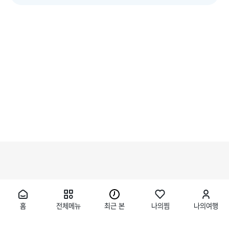
홈
전체메뉴
최근 본
나의찜
나의여행