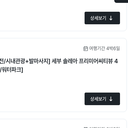
최
근
본
상세보기
상
품
여행기간 4박6일
전/시내관광+발마사지] 세부 솔레아 프리미어씨티뷰 4
/워터파크]
상세보기