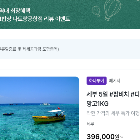
유류할증료 및 제세공과금 포함총액)
하나투어
패키지
세부 5일 #팜비치 #
망고1KG
착한 가격의 세부 특가 여
세부
396,000
원~