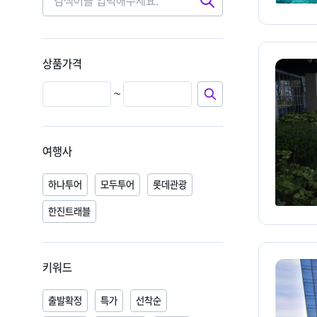
검
색
상품가격
~
여행사
하나투어
모두투어
롯데관광
한진트래블
키워드
출발확정
특가
선착순