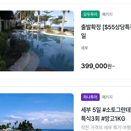
모두투어
패키지
출발확정 [$55상당특
일
세부
399,000
원~
하나투어
패키지
세부 5일 #소토그란
특식3회 #망고1KG
착한 가격의 세부 특가 여