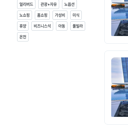
얼리버드
관광+자유
노옵션
노쇼핑
홈쇼핑
가성비
미식
휴양
비즈니스석
아동
풀빌라
온천