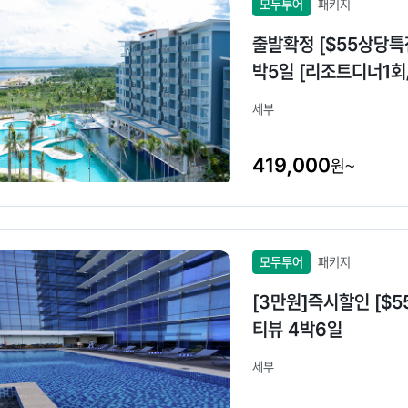
모두투어
패키지
출발확정 [$55상당특
박5일 [리조트디너1회
세부
419,000
원~
모두투어
패키지
[3만원]즉시할인 [$
티뷰 4박6일
세부