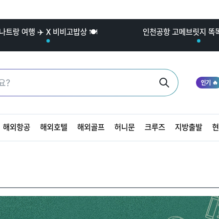
나트랑 여행 ✈️ X 비비고밥상 🍽️
인천공항 고메브릿지 똑똑한
인기 🔥
해외항공
해외호텔
해외골프
허니문
크루즈
지방출발
현