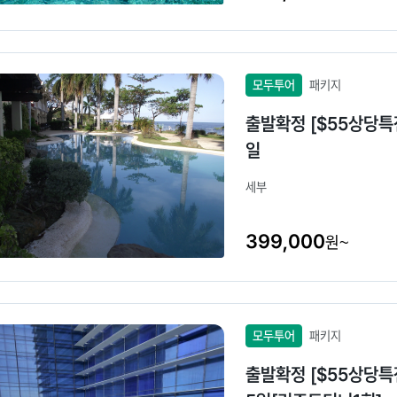
모두투어
패키지
출발확정 [$55상당특
일
세부
399,000
원~
모두투어
패키지
출발확정 [$55상당특