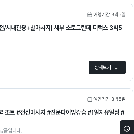
여행기간 3박5일
전/시내관광+발마사지] 세부 소토그란데 디럭스 3박5
상세보기
여행기간 3박5일
데리조트 #전신마사지 #전문다이빙강습 #1일자유일정 #
행상품입니다.