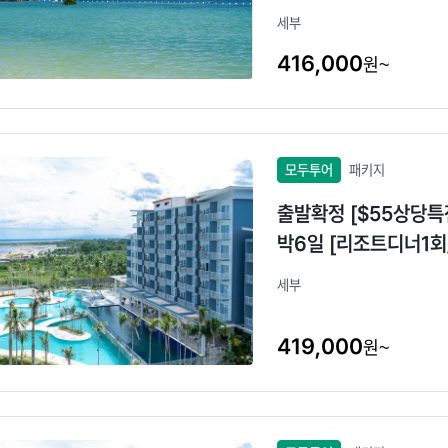
세부
416,000
원~
모두투어
패키지
출발확정 [$55상당특
박6일 [리조트디너1회
세부
419,000
원~