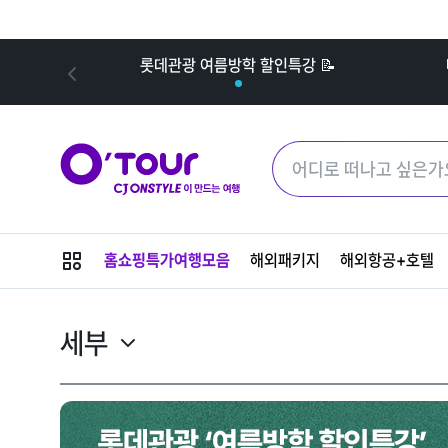
내
롯데관광 여름방학 할인특강 📝
메
홈쇼핑특가여행모음
해외패키지
해외항공+호텔
뉴
버
튼
세부