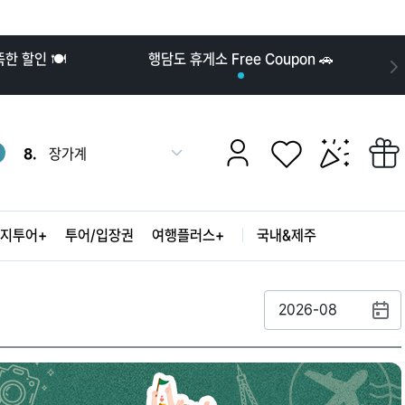
2.
강릉
3.
도쿄
4.
푸꾸옥
 할인 🍽️
행담도 휴게소 Free Coupon 🚗
5.
오키나와
6.
후쿠오카
7.
2030
8.
장가계
더
9.
오사카
보
10.
발리
기
1.
나트랑
2.
강릉
지투어+
투어/입장권
여행플러스+
국내&제주
3.
도쿄
4.
푸꾸옥
5.
오키나와
2026-08
6.
후쿠오카
7.
2030
8.
장가계
9.
오사카
10.
발리