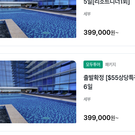
5일[리조트디너1회]
세부
399,000
원~
모두투어
패키지
출발확정 [$55상당특
6일
세부
399,000
원~