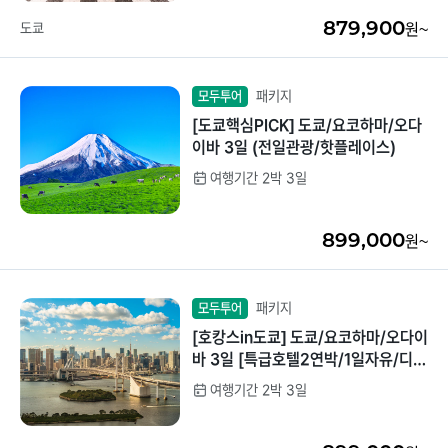
879,900
도쿄
원~
패키지
모두투어
[도쿄핵심PICK] 도쿄/요코하마/오다
이바 3일 (전일관광/핫플레이스)
여행기간 2박 3일
899,000
원~
패키지
모두투어
[호캉스in도쿄] 도쿄/요코하마/오다이
바 3일 [특급호텔2연박/1일자유/디즈
니선택가능]
여행기간 2박 3일