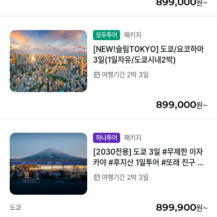
899,000
원~
패키지
모두투어
[NEW!슬림TOKYO] 도쿄/요코하마
3일(1일자유/도쿄시내2박)
여행기간 2박 3일
899,000
원~
패키지
하나투어
[2030전용] 도쿄 3일 #무제한 이자
카야 #후지산 1일투어 #또래 친구 만
들기 #자유여행 #여행러버 모여라
여행기간 2박 3일
899,900
도쿄
원~