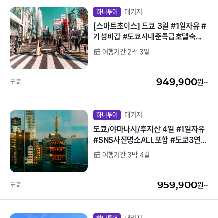
패키지
하나투어
[스마트초이스] 도쿄 3일 #1일자유 #
가성비갑 #도쿄시내준특급호텔숙박
#호텔업그레이드
여행기간 2박 3일
949,900
도쿄
원~
패키지
하나투어
도쿄/야마나시/후지산 4일 #1일자유
#SNS사진명소ALL포함 #도쿄3연박
#가성비
여행기간 3박 4일
959,900
도쿄
원~