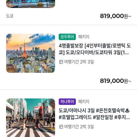
량감가득
819,000
도쿄
원~
패키지
모두투어
4명출발보장 [4인부터출발/로맨틱 도
쿄] 도쿄/오다이바/도쿄타워 3일(1일
자유/베스트셀러/도쿄시내2박/현지
여행기간 2박 3일
차량가이드)
819,000
원~
패키지
하나투어
도쿄/야마나시 3일 #온천호텔숙박♨
#호텔업그레이드 #알찬일정 #후지산
절경 #2025베스트셀러
여행기간 2박 3일