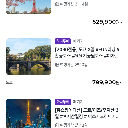
송영포함 #꽉채운항공스케줄
여행기간 3박 4일
중국/홍콩/몽골/중
라오스
앙아시아
629,900
원~
대만
ZEUS(하이엔드)
브루나이
패키지
하나투어
[2030전용] 도쿄 3일 #FUN러닝 #
싱가포르
황궁코스 #요요기공원코스 #이자카
야 #노쇼핑&노팁&노옵션 #신주쿠숙
여행기간 2박 3일
인도/네팔
박
799,900
도쿄
원~
패키지
하나투어
[홈쇼핑에디션] 도쿄/이즈/후지산 3
일 #후지산절경 # 이즈파노라마파크
#도쿄핵심관광 #시원한온천힐링 #청
여행기간 2박 3일