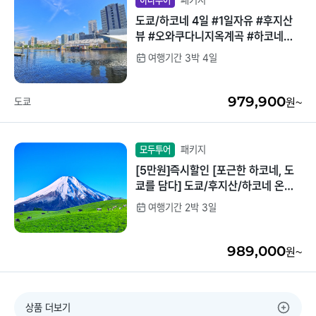
패키지
하나투어
도쿄/하코네 4일 #1일자유 #후지산
뷰 #오와쿠다니지옥계곡 #하코네해
적선 #하코네로프웨이 #하코네신사
여행기간 3박 4일
979,900
도쿄
원~
패키지
모두투어
[5만원]즉시할인 [포근한 하코네, 도
쿄를 담다] 도쿄/후지산/하코네 온천
3일 (고품격/전일관광/해적선탑승/3
여행기간 2박 3일
大특식)
989,000
원~
상품 더보기