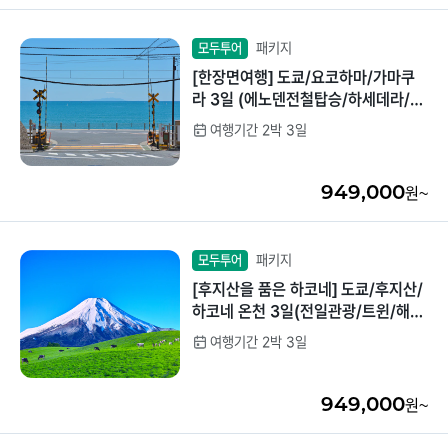
패키지
모두투어
[한장면여행] 도쿄/요코하마/가마쿠
라 3일 (에노덴전철탑승/하세데라/라
멘박물관)
여행기간 2박 3일
949,000
원~
패키지
모두투어
[후지산을 품은 하코네] 도쿄/후지산/
하코네 온천 3일(전일관광/트윈/해적
선탑승)
여행기간 2박 3일
949,000
원~