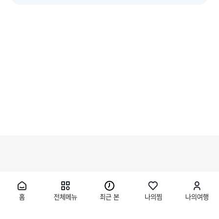
홈
전체메뉴
최근 본
나의찜
나의여행