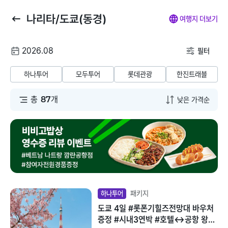
나리타/도쿄(동경)
뒤
마
나
전
여행지 더보기
로
이
의
체
가
페
찜
메
여
2026.08
기
이
뉴
필터
행
지
닫
해외패키지
해외항공+호텔
해외호텔
해외항공
해
날
기
하나투어
모두투어
롯데관광
한진트래블
짜
동남아/대만/서남
총
87
개
태국
아
말레이시아
일본
베트남
괌/사이판/호주/뉴
질랜드
인도네시아
유럽/아프리카
패키지
하나투어
필리핀
도쿄 4일 #롯폰기힐즈전망대 바우처
미주/하와이/알래
증정 #시내3연박 #호텔↔공항 왕복
스카
캄보디아