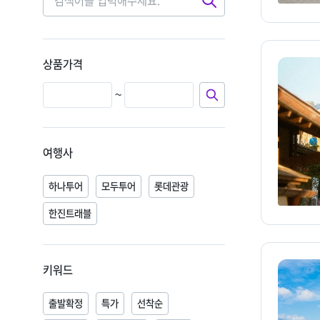
검
색
상품가격
~
여행사
하나투어
모두투어
롯데관광
한진트래블
키워드
출발확정
특가
선착순