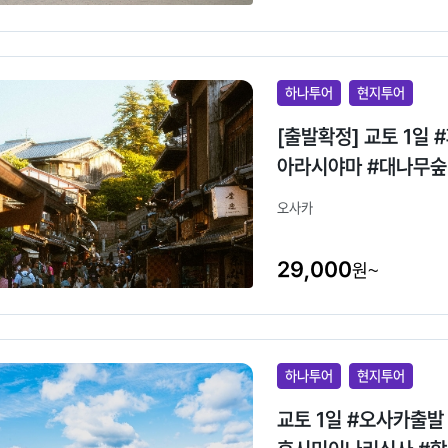
하나투어
현지투어
[출발확정] 교토 1일
아라시야마 #대나무숲
오사카
29,000
원~
하나투어
현지투어
교토 1일 #오사카출발