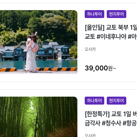
하나투어
현지투어
[올인딜] 교토 북부 1일 #오사카출발 #일일버스투어 #일본3대절경 #바
교토 #이네후나야 #
오사카
39,000
원~
하나투어
현지투어
[한정특가] 교토 1일
금각사 #청수사 #항
오사카