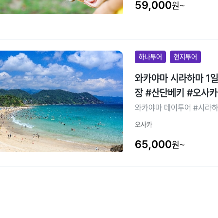
59,000
원~
하나투어
현지투어
와카야마 시라하마 1일 #오사카출발 #일일버스투어 #시라하마 #토레토
장 #산단베키 #오사
와카야마 데이투어 #시라
오사카
65,000
원~