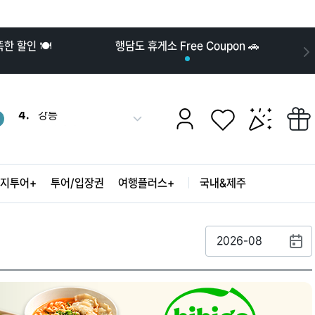
10.
발리
 할인 🍽️
행담도 휴게소 Free Coupon 🚗
1.
나트랑
2.
도쿄
3.
후쿠오카
4.
강릉
더
5.
오키나와
보
6.
푸꾸옥
기
7.
부산
8.
오사카
지투어+
투어/입장권
여행플러스+
국내&제주
9.
장가계
10.
발리
1.
나트랑
2.
도쿄
2026-08
3.
후쿠오카
4.
강릉
5.
오키나와
6.
푸꾸옥