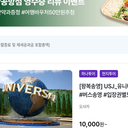
류할증료 및 제세공과금 포함총액)
하나투어
현지투어
[왕복송영] USJ_
#버스송영 #입장권별
오사카
10,000
원~