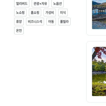
얼리버드
관광+자유
노옵션
노쇼핑
홈쇼핑
가성비
미식
휴양
비즈니스석
아동
풀빌라
온천