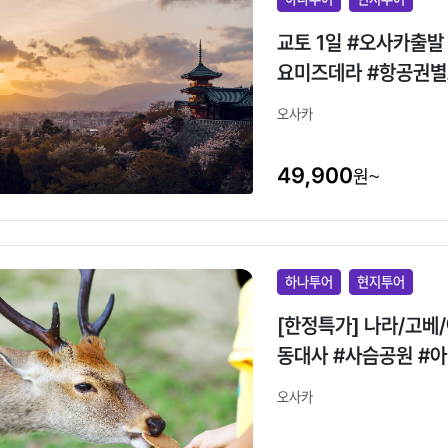
교토 1일 #오사카출발
요미즈데라 #항공권
오사카
49,900
원~
하나투어
현지투어
[한정특가] 나라/고베
동대사 #사슴공원 #
오사카