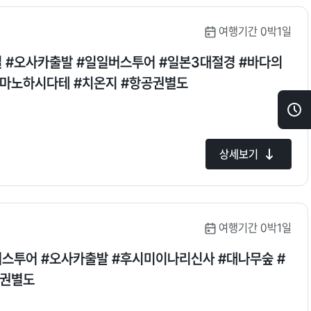
여행기간 0박1일
다의
아마노하시다테 #치온지 #항공권별도
최
근
상세보기
본
상
품
여행기간 0박1일
 버스투어 #오사카출발 #후시미이나리신사 #대나무숲 #
공권별도