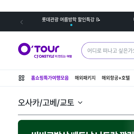
내
롯데관광 여름방학 할인특강 📝
메
홈쇼핑특가여행모음
해외패키지
해외항공+호텔
뉴
버
튼
오사카/고베/교토