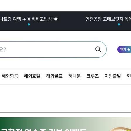
나트랑 여행 ✈️ X 비비고밥상 🍽️
인천공항 고메브릿지 똑똑한
인기 🔥
해외항공
해외호텔
해외골프
허니문
크루즈
지방출발
현