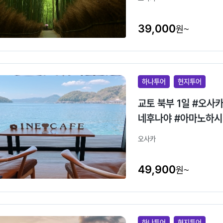
39,000
원~
하나투어
현지투어
교토 북부 1일 #오사카출발 #일일버스투어 #일본3대절경 #바다의교토 #이
네후나야 #아마노하시
오사카
49,900
원~
하나투어
현지투어