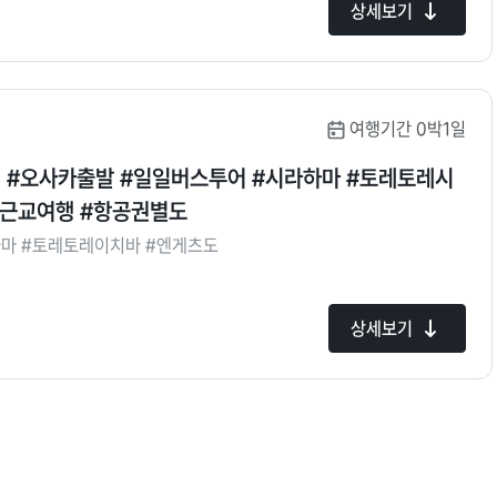
상세보기
여행기간 0박1일
레시
카근교여행 #항공권별도
하마 #토레토레이치바 #엔게츠도
상세보기