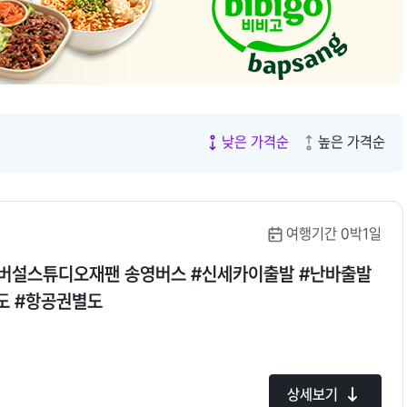
7.
부산
8.
오사카
9.
장가계
10.
발리
낮은 가격순
높은 가격순
여행기간 0박1일
유니버설스튜디오재팬 송영버스 #신세카이출발 #난바출발
도 #항공권별도
상세보기