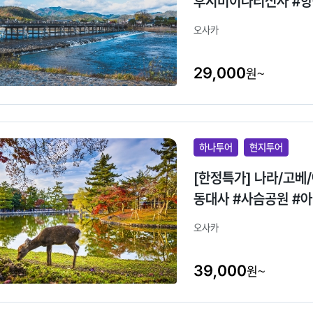
후시미이나리신사 #
오사카
29,000
원~
하나투어
현지투어
[한정특가] 나라/고베
동대사 #사슴공원 #
오사카
39,000
원~