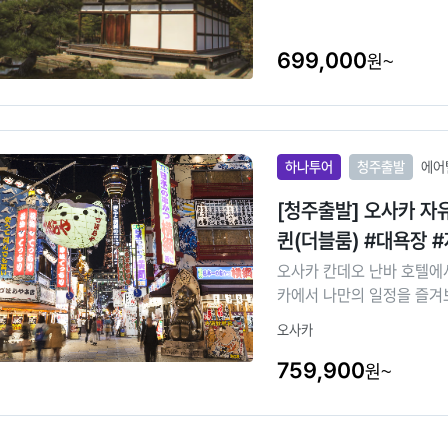
699,000
원~
하나투어
청주출발
에어
[청주출발] 오사카 
퀸(더블룸) #대욕장 
오사카 칸데오 난바 호텔에서
카에서 나만의 일정을 즐겨
오사카
759,900
원~