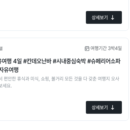
상세보기
여행기간 3박4일
텔
자유여행 4일 #칸데오난바 #시내중심숙박 #슈페리어소파
#자유여행
 편안한 휴식과 미식, 쇼핑, 볼거리 모든 것을 다 갖춘 여행지 오사
보세요.
상세보기