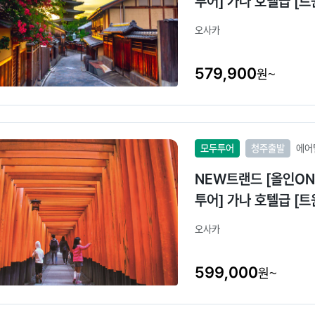
투어] 가나 호텔급 [
오사카
579,900
원~
모두투어
청주출발
에어
NEW트랜드 [올인ON
투어] 가나 호텔급 [
오사카
599,000
원~