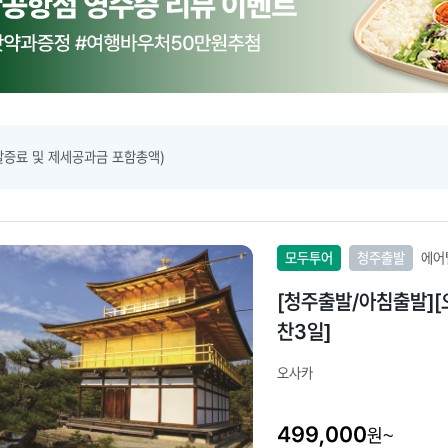
할증료 및 제세공과금 포함총액)
모두투어
청주출발
에어
[청주출발/아침출발][
찬3일]
오사카
499,000
원~