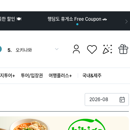
10.
발리
 할인 🍽️
행담도 휴게소 Free Coupon 🚗
1.
나트랑
2.
강릉
3.
도쿄
4.
푸꾸옥
더
5.
오키나와
보
6.
후쿠오카
기
7.
2030
8.
장가계
지투어+
투어/입장권
여행플러스+
국내&제주
9.
오사카
10.
발리
1.
나트랑
2.
강릉
2026-08
3.
도쿄
4.
푸꾸옥
5.
오키나와
6.
후쿠오카