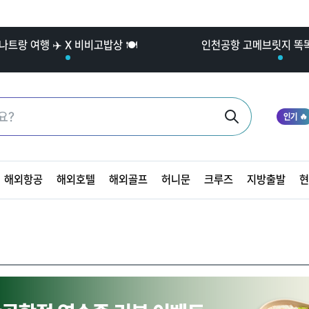
나트랑 여행 ✈️ X 비비고밥상 🍽️
인천공항 고메브릿지 똑똑한
인기 🔥
해외항공
해외호텔
해외골프
허니문
크루즈
지방출발
현