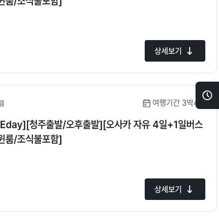
트윈룸/조식불포함]
상세보기
여행기간 3박4일
텔
최
근
Eday][청주출발/오후출발][오사카 자유 4일+1일버스
본
트윈룸/조식불포함]
상
품
상세보기