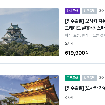
하나투어
청주출발
에어
[청주출발] 오사카 자
그레이드 #대욕장스파
미식, 쇼핑, 볼거리 모든 
오사카
619,900
원~
모두투어
청주출발
에어
[청주출발][오사카 자
오사카