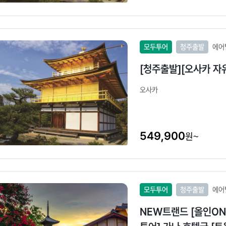
모두투어
청주출발
에어
[청주출발][오사카 자
오사카
549,900
원~
모두투어
청주출발
에어
NEW트랜드 [올인ON