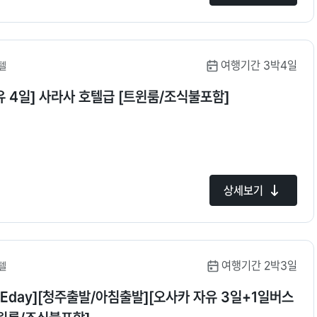
여행기간 3박4일
텔
유 4일] 사라사 호텔급 [트윈룸/조식불포함]
상세보기
여행기간 2박3일
텔
Eday][청주출발/아침출발][오사카 자유 3일+1일버스