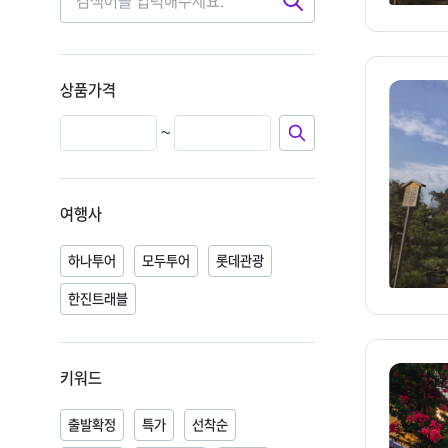
검
색
상품가격
~
여행사
하나투어
모두투어
롯데관광
한진트래블
키워드
출발확정
특가
선착순