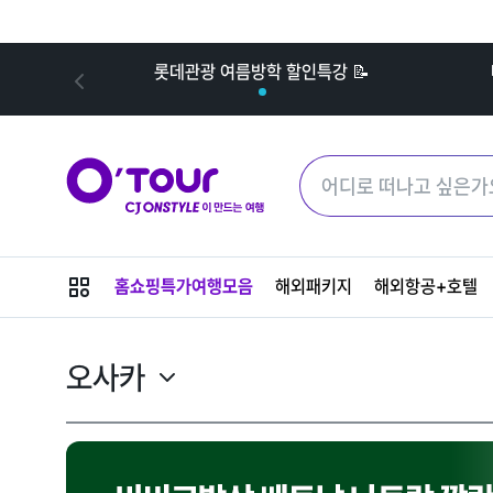
내
롯데관광 여름방학 할인특강 📝
메
홈쇼핑특가여행모음
해외패키지
해외항공+호텔
뉴
버
튼
오사카