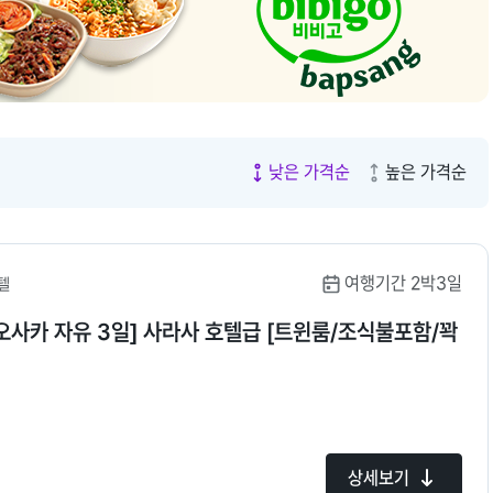
7.
2030
8.
장가계
9.
오사카
10.
발리
낮은 가격순
높은 가격순
여행기간 2박3일
텔
오사카 자유 3일] 사라사 호텔급 [트윈룸/조식불포함/꽉
상세보기