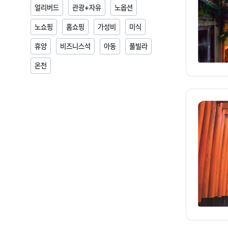
얼리버드
관광+자유
노옵션
노쇼핑
홈쇼핑
가성비
미식
휴양
비즈니스석
아동
풀빌라
온천