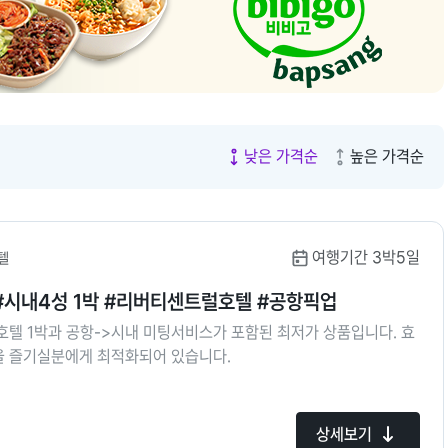
7.
오사카
8.
푸꾸옥
9.
서울
10.
발리
낮은 가격순
높은 가격순
여행기간 3박5일
텔
#시내4성 1박 #리버티센트럴호텔 #공항픽업
호텔 1박과 공항->시내 미팅서비스가 포함된 최저가 상품입니다. 효
 즐기실분에게 최적화되어 있습니다.
상세보기