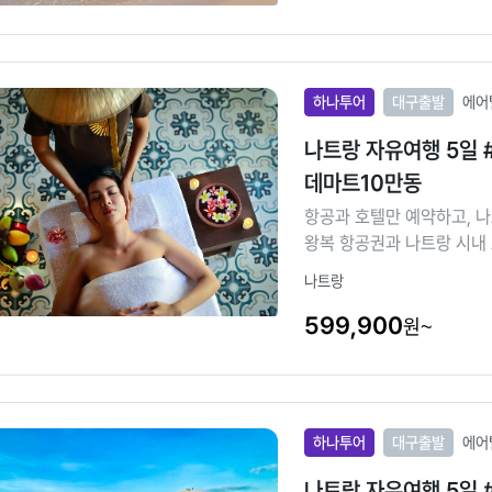
하나투어
대구출발
에어
나트랑 자유여행 5일 
데마트10만동
항공과 호텔만 예약하고, 
왕복 항공권과 나트랑 시내 
입니다. 어디든 이동
나트랑
599,900
원~
하나투어
대구출발
에어
나트랑 자유여행 5일 