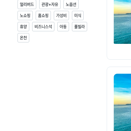
얼리버드
관광+자유
노옵션
노쇼핑
홈쇼핑
가성비
미식
휴양
비즈니스석
아동
풀빌라
온천