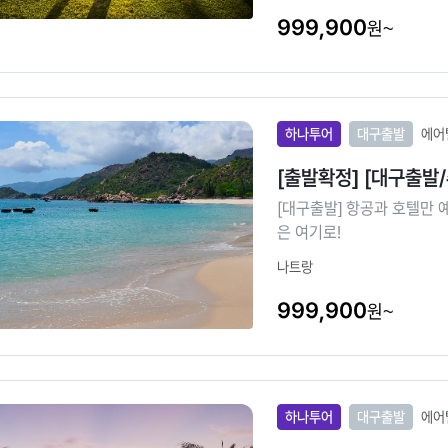
999,900
원~
하나투어
대구출발
에어
[출발확정] [대구출발
[대구출발] 항공과 호텔만
은 여기로!
나트랑
999,900
원~
하나투어
대구출발
에어