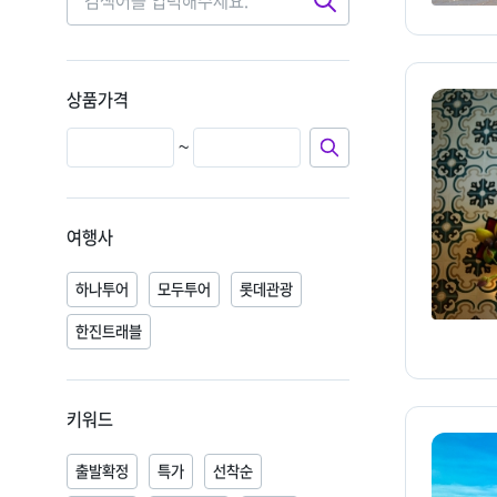
검
색
상품가격
~
여행사
하나투어
모두투어
롯데관광
한진트래블
키워드
출발확정
특가
선착순