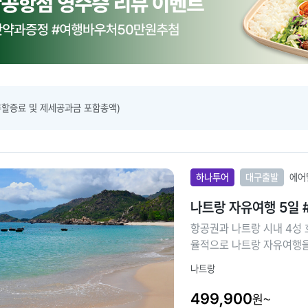
류할증료 및 제세공과금 포함총액)
하나투어
대구출발
에어
나트랑 자유여행 5일 
항공권과 나트랑 시내 4성 
율적으로 나트랑 자유여행을
나트랑
499,900
원~