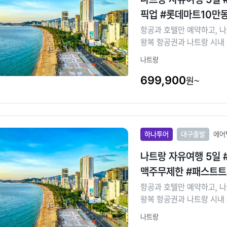
픽업 #롯데마트10만
항공과 호텔만 예약하고, 
왕복 항공권과 나트랑 시내 
입니다. 어디든 이동
나트랑
699,900
원~
하나투어
대구출발
에어
나트랑 자유여행 5일 
맥주무제한 #패스트트
항공과 호텔만 예약하고, 
왕복 항공권과 나트랑 시내 
입니다. 어디든 이동
나트랑