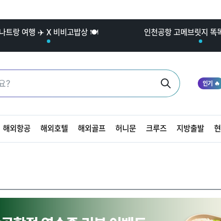
나트랑 여행 ✈️ X 비비고밥상 🍽️
인천공항 고메브릿지 똑똑한
인기 🔥
해외항공
해외호텔
해외골프
허니문
크루즈
지방출발
현