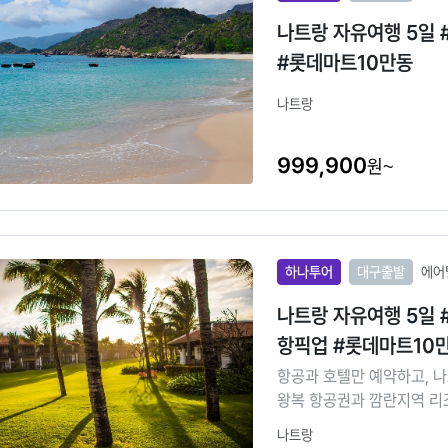
나트랑 자유여행 5일
#롯데마트10만동
나트랑
999,900
원~
하나투어
대구출발
에어
나트랑 자유여행 5일 
항픽업 #롯데마트10
항공과 호텔만 예약하고, 
왕복 항공권과 깜란지역 리조
입니다. 고급스러운 
나트랑