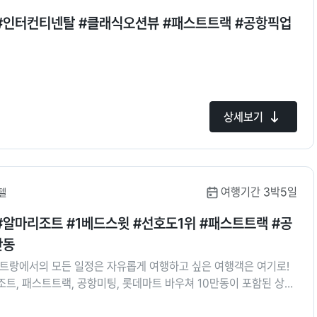
 #인터컨티넨탈 #클래식오션뷰 #패스트트랙 #공항픽업
상세보기
여행기간 3박5일
텔
#알마리조트 #1베드스윗 #선호도1위 #패스트트랙 #공
만동
나트랑에서의 모든 일정은 자유롭게 여행하고 싶은 여행객은 여기로!
트, 패스트트랙, 공항미팅, 롯데마트 바우쳐 10만동이 포함된 상품
5성급 리조트에서 로맨틱한 휴가를 즐겨보세요.