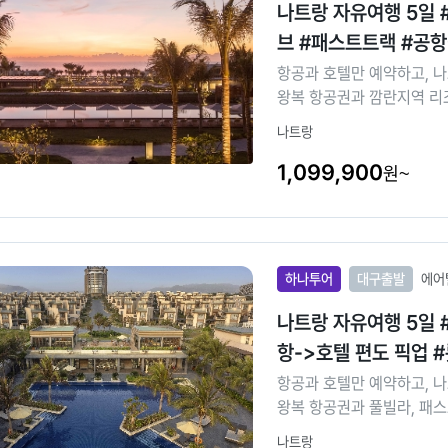
나트랑 자유여행 5일
브 #패스트트랙 #공
항공과 호텔만 예약하고, 
왕복 항공권과 깜란지역 리조
입니다. 고급스러운 
나트랑
1,099,900
원~
하나투어
대구출발
에어
나트랑 자유여행 5일 
항->호텔 편도 픽업 
항공과 호텔만 예약하고, 
왕복 항공권과 풀빌라, 패스
리 일행끼리만 1/2/3베드
나트랑