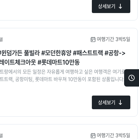
상세보기
여행기간 3박5일
텔
#윈덤가든 풀빌라 #모던한휴양 #패스트트랙 #공항->
8시레이트체크아웃 #롯데마트10만동
나트랑에서의 모든 일정은 자유롭게 여행하고 싶은 여행객은 여기로!
트트랙, 공항미팅, 롯데마트 바우쳐 10만동이 포함된 상품입니다. 우
최
 풀빌라를 이용한 호캉스를 즐겨보세요!
근
본
상세보기
상
품
여행기간 3박5일
텔