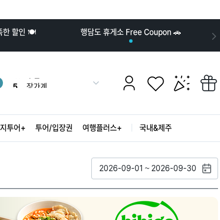
10.
발리
 할인 🍽️
행담도 휴게소 Free Coupon 🚗
1.
나트랑
2.
후쿠오카
3.
도쿄
4.
부산
더
5.
장가계
보
6.
오키나와
기
7.
오사카
8.
푸꾸옥
지투어+
투어/입장권
여행플러스+
국내&제주
9.
서울
10.
발리
1.
나트랑
2.
후쿠오카
2026-09-01 ~ 2026-09-30
3.
도쿄
4.
부산
5.
장가계
6.
오키나와