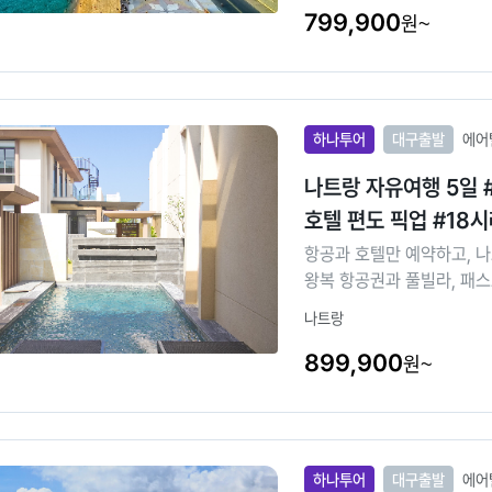
799,900
원~
하나투어
대구출발
에어
나트랑 자유여행 5일 
호텔 편도 픽업 #1
항공과 호텔만 예약하고, 
왕복 항공권과 풀빌라, 패스
리 일행끼리만 1/2/3베드
나트랑
899,900
원~
하나투어
대구출발
에어