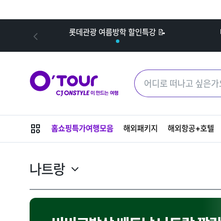
내
롯데관광 여름방학 할인특강 📝
메
홈쇼핑특가여행모음
해외패키지
해외항공+호텔
뉴
버
튼
나트랑